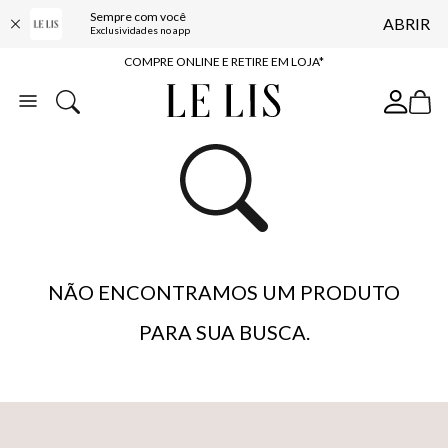
Sempre com você
ABRIR
10% OFF NA PRIMEIRA COMPRA*
Exclusividades no app
COMPRE ONLINE E RETIRE EM LOJA*
ENTREGA EXPRESSA*
FRETE GRÁTIS*
BAIXE O APP
10% OFF NA PRIMEIRA COMPRA*
NÃO ENCONTRAMOS UM PRODUTO
PARA SUA BUSCA.