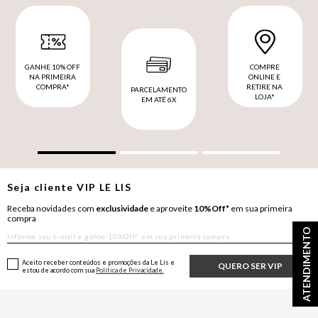
GANHE 10% OFF
COMPRE
NA PRIMEIRA
ONLINE E
COMPRA*
RETIRE NA
PARCELAMENTO
LOJA*
EM ATÉ 6X
Seja cliente
VIP
LE LIS
Receba novidades com
exclusividade
e aproveite
10%Off*
em sua primeira
compra
ATENDIMENTO
Aceito receber conteúdos e promoções da Le Lis e
QUERO SER VIP
estou de acordo com sua
Política de Privacidade.