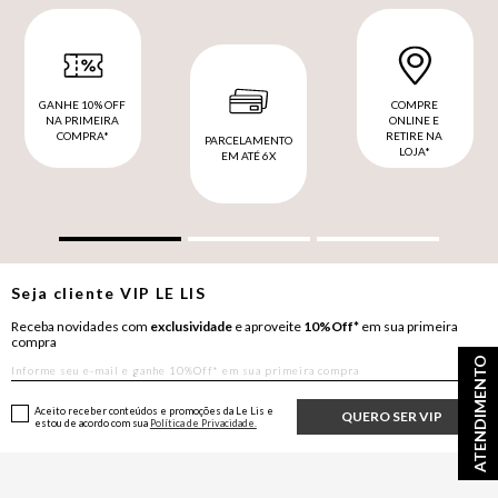
GANHE 10% OFF
COMPRE
NA PRIMEIRA
ONLINE E
COMPRA*
RETIRE NA
PARCELAMENTO
LOJA*
EM ATÉ 6X
Seja cliente
VIP
LE LIS
Receba novidades com
exclusividade
e aproveite
10%Off*
em sua primeira
compra
ATENDIMENTO
Aceito receber conteúdos e promoções da Le Lis e
QUERO SER VIP
estou de acordo com sua
Política de Privacidade.