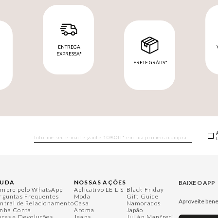
ENTREGA
EXPRESSA*
FRETE GRÁTIS*
M
JUDA
NOSSAS AÇÕES
BAIXE O APP
mpre pelo WhatsApp
Aplicativo LE LIS
Black Friday
rguntas Frequentes
Moda
Gift Guide
Aproveite bene
ntral de Relacionamento
Casa
Namorados
nha Conta
Aroma
Japão
ocas e Devoluções
Jeans
Julián Manfredi