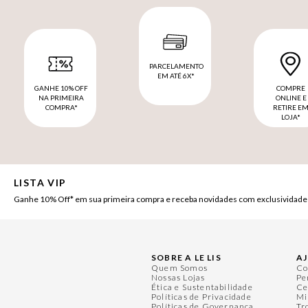
PARCELAMENTO
EM ATÉ 6X*
GANHE 10% OFF
COMPRE
NA PRIMEIRA
ONLINE E
COMPRA*
RETIRE E
LOJA*
LISTA VIP
Ganhe 10% Off* em sua primeira compra e receba novidades com exclusividade
SOBRE A LE LIS
A
Quem Somos
Co
Nossas Lojas
Pe
Ética e Sustentabilidade
Ce
Políticas de Privacidade
Mi
Políticas de Governança
Tr