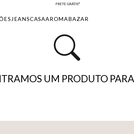
FRETE GRÁTIS*
BAIXE O APP
ÕES
JEANS
CASA
AROMA
BAZAR
10% OFF NA PRIMEIRA COMPRA*
TRAMOS UM PRODUTO PARA 