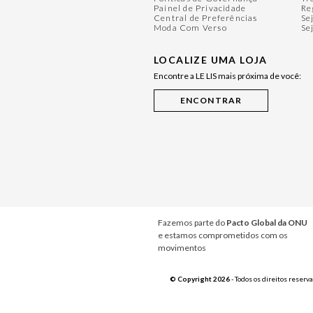
Painel de Privacidade
Re
Central de Preferências
Se
Moda Com Verso
Se
LOCALIZE UMA LOJA
Encontre a LE LIS mais próxima de você:
Fazemos parte do
Pacto Global da ONU
e estamos comprometidos com os
movimentos
© Copyright 2026
- Todos os direitos reserv