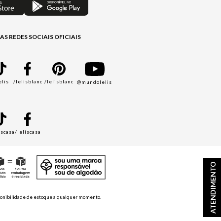
AS REDES SOCIAIS OFICIAIS
elis
/lelisblanc
/lelisblanc
@mundolelis
A
iscasa
/leliscasa
ATENDIMENTO
disponibilidade de estoque a qualquer momento.