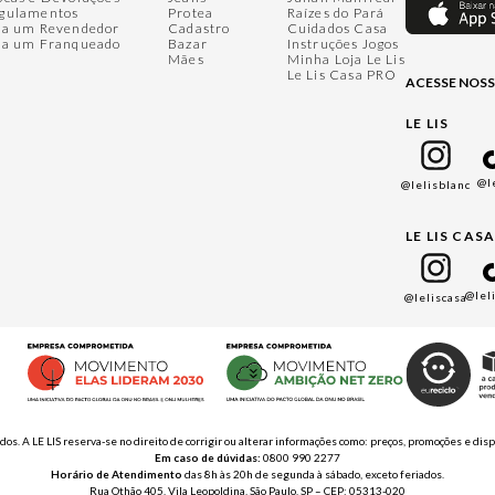
gulamentos
Protea
Raízes do Pará
ja um Revendedor
Cadastro
Cuidados Casa
ja um Franqueado
Bazar
Instruções Jogos
Mães
Minha Loja Le Lis
Le Lis Casa PRO
ACESSE NOSS
LE LIS
@l
@lelisblanc
LE LIS CAS
@lel
@leliscasa
ados. A LE LIS reserva-se no direito de corrigir ou alterar informações como: preços, promoções e 
Em caso de dúvidas:
0800 990 2277
Horário de Atendimento
das 8h às 20h de segunda à sábado, exceto feriados.
Rua Othão 405, Vila Leopoldina, São Paulo, SP – CEP: 05313-020