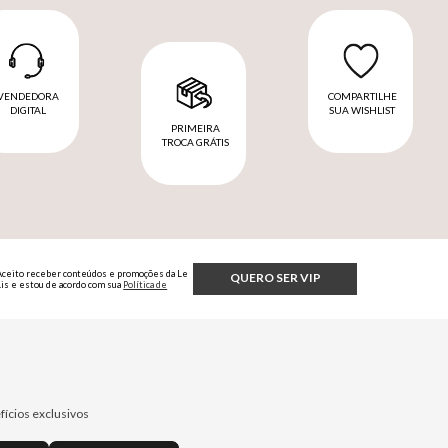
VENDEDORA
COMPARTILHE
DIGITAL
SUA WISHLIST
PRIMEIRA
TROCA GRÁTIS
Aceito receber conteúdos e promoções da Le
QUERO SER VIP
Lis e estou de acordo com sua
Política de
Privacidade.
fícios exclusivos