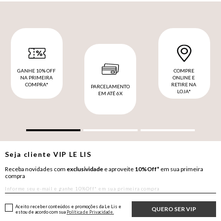
GANHE 10% OFF
COMPRE
NA PRIMEIRA
ONLINE E
COMPRA*
RETIRE NA
PARCELAMENTO
LOJA*
EM ATÉ 6X
Seja cliente
VIP
LE LIS
Receba novidades com
exclusividade
e aproveite
10%Off*
em sua primeira
compra
Aceito receber conteúdos e promoções da Le Lis e
QUERO SER VIP
estou de acordo com sua
Política de Privacidade.