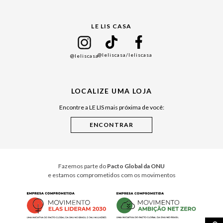
Gift Guide
LE LIS CASA
Mães
Namorados
@leliscasa
/leliscasa
@leliscasa
Japão
Julián Manfredi
LOCALIZE UMA LOJA
Raízes do Pará
Encontre a LE LIS mais próxima de você:
Cuidados Casa
Instruções de Jogos
Minha Loja Le Lis
Le Lis Casa PRO
Fazemos parte do
Pacto Global da ONU
e estamos comprometidos com os movimentos