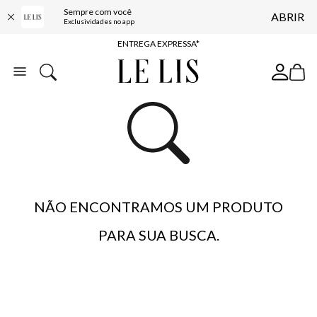
Sempre com você
ABRIR
COMPRE ONLINE E RETIRE EM LOJA*
Exclusividades no app
ENTREGA EXPRESSA*
FRETE GRÁTIS*
BAIXE O APP
10% OFF NA PRIMEIRA COMPRA*
NÃO ENCONTRAMOS UM PRODUTO
PARA SUA BUSCA.