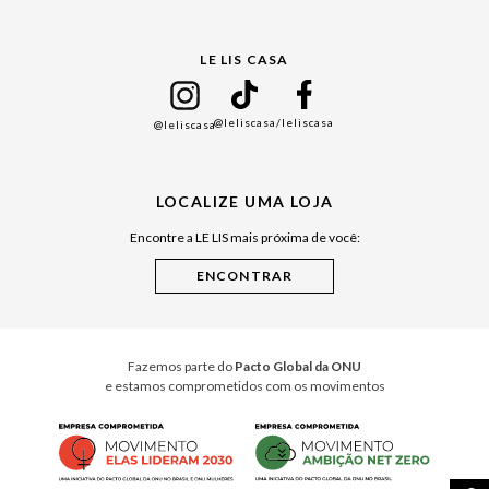
Gift Guide
LE LIS CASA
Mães
Namorados
@leliscasa
/leliscasa
@leliscasa
Japão
Julián Manfredi
LOCALIZE UMA LOJA
Raízes do Pará
Encontre a LE LIS mais próxima de você:
Cuidados Casa
Instruções de Jogos
Minha Loja Le Lis
Le Lis Casa PRO
Fazemos parte do
Pacto Global da ONU
e estamos comprometidos com os movimentos