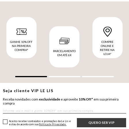
GANHE 10% OFF
COMPRE
NA PRIMEIRA
ONLINE E
COMPRA*
RETIRE NA
PARCELAMENTO
LOJA*
EM ATÉ 6X
Seja cliente
VIP
LE LIS
Receba novidades com
exclusividade
e aproveite
10%Off*
em sua primeira
compra
Aceito receber conteúdos e promoções da Le Lis e
QUERO SER VIP
estou de acordo com sua
Política de Privacidade.