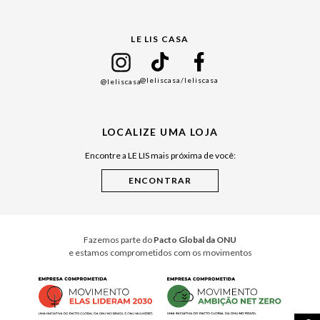
Gift Guide
LE LIS CASA
Mães
Namorados
@leliscasa
/leliscasa
@leliscasa
Japão
Julián Manfredi
LOCALIZE UMA LOJA
Raízes do Pará
Encontre a LE LIS mais próxima de você:
Cuidados Casa
Instruções de Jogos
Minha Loja Le Lis
Le Lis Casa PRO
Fazemos parte do
Pacto Global da ONU
e estamos comprometidos com os movimentos