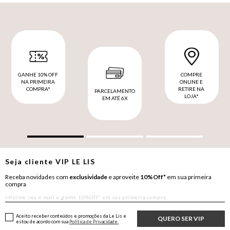
GANHE 10% OFF
COMPRE
NA PRIMEIRA
ONLINE E
COMPRA*
RETIRE NA
PARCELAMENTO
LOJA*
EM ATÉ 6X
Seja cliente
VIP
LE LIS
Receba novidades com
exclusividade
e aproveite
10%Off*
em sua primeira
compra
Aceito receber conteúdos e promoções da Le Lis e
QUERO SER VIP
estou de acordo com sua
Política de Privacidade.