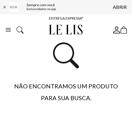
Sempre com você
ABRIR
COMPRE ONLINE E RETIRE EM LOJA*
Exclusividades no app
ENTREGA EXPRESSA*
FRETE GRÁTIS*
BAIXE O APP
10% OFF NA PRIMEIRA COMPRA*
NÃO ENCONTRAMOS UM PRODUTO
PARA SUA BUSCA.