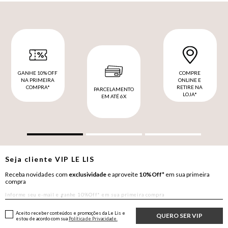
GANHE 10% OFF
COMPRE
NA PRIMEIRA
ONLINE E
COMPRA*
RETIRE NA
PARCELAMENTO
LOJA*
EM ATÉ 6X
Seja cliente
VIP
LE LIS
Receba novidades com
exclusividade
e aproveite
10%Off*
em sua primeira
compra
Aceito receber conteúdos e promoções da Le Lis e
QUERO SER VIP
estou de acordo com sua
Política de Privacidade.