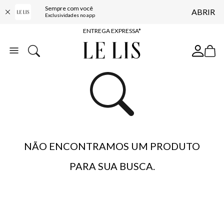
Sempre com você
ABRIR
COMPRE ONLINE E RETIRE EM LOJA*
Exclusividades no app
ENTREGA EXPRESSA*
FRETE GRÁTIS*
BAIXE O APP
10% OFF NA PRIMEIRA COMPRA*
NÃO ENCONTRAMOS UM PRODUTO
PARA SUA BUSCA.