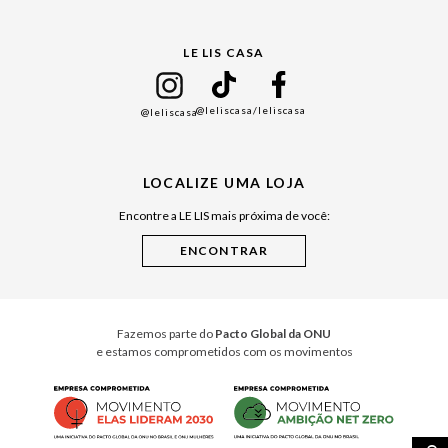
Gift Guide
LE LIS CASA
Mães
Namorados
@leliscasa
/leliscasa
@leliscasa
Japão
Julián Manfredi
LOCALIZE UMA LOJA
Raízes do Pará
Encontre a LE LIS mais próxima de você:
Cuidados Casa
Instruções de Jogos
Minha Loja Le Lis
Le Lis Casa PRO
Fazemos parte do
Pacto Global da ONU
e estamos comprometidos com os movimentos