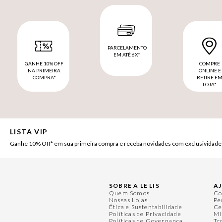
PARCELAMENTO
EM ATÉ 6X*
GANHE 10% OFF
COMPRE
NA PRIMEIRA
ONLINE E
COMPRA*
RETIRE E
LOJA*
LISTA VIP
Ganhe 10% Off* em sua primeira compra e receba novidades com exclusividade
SOBRE A LE LIS
A
Quem Somos
Co
Nossas Lojas
Pe
Ética e Sustentabilidade
Ce
Políticas de Privacidade
Mi
Políticas de Governança
Tr