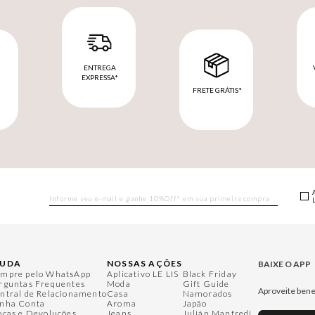
ENTREGA
EXPRESSA*
FRETE GRÁTIS*
M
JUDA
NOSSAS AÇÕES
BAIXE O APP
mpre pelo WhatsApp
Aplicativo LE LIS
Black Friday
rguntas Frequentes
Moda
Gift Guide
Aproveite bene
ntral de Relacionamento
Casa
Namorados
nha Conta
Aroma
Japão
ocas e Devoluções
Jeans
Julián Manfredi