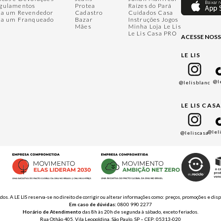
gulamentos
Protea
Raízes do Pará
ja um Revendedor
Cadastro
Cuidados Casa
ja um Franqueado
Bazar
Instruções Jogos
Mães
Minha Loja Le Lis
Le Lis Casa PRO
ACESSE NOSS
LE LIS
@l
@lelisblanc
LE LIS CAS
@lel
@leliscasa
ados. A LE LIS reserva-se no direito de corrigir ou alterar informações como: preços, promoções e 
Em caso de dúvidas:
0800 990 2277
Horário de Atendimento
das 8h às 20h de segunda à sábado, exceto feriados.
Rua Othão 405, Vila Leopoldina, São Paulo, SP – CEP: 05313-020