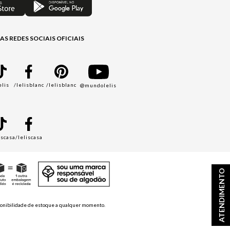
AS REDES SOCIAIS OFICIAIS
elis
/lelisblanc
/lelisblanc
@mundolelis
A
iscasa
/leliscasa
ATENDIMENTO
disponibilidade de estoque a qualquer momento.