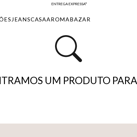
ENTREGA EXPRESSA*
FRETE GRÁTIS*
ÕES
JEANS
CASA
AROMA
BAZAR
BAIXE O APP
10% OFF NA PRIMEIRA COMPRA*
TRAMOS UM PRODUTO PARA 