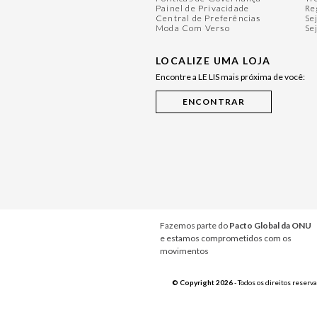
Painel de Privacidade
Re
Central de Preferências
Se
Moda Com Verso
Se
LOCALIZE UMA LOJA
Encontre a LE LIS mais próxima de você:
Fazemos parte do
Pacto Global da ONU
e estamos comprometidos com os
movimentos
© Copyright 2026
- Todos os direitos reserv