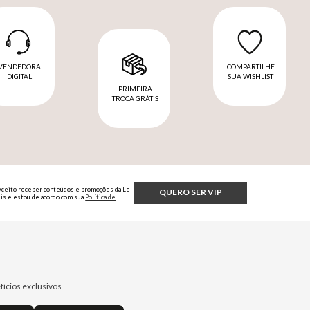
VENDEDORA
COMPARTILHE
DIGITAL
SUA WISHLIST
PRIMEIRA
TROCA GRÁTIS
Aceito receber conteúdos e promoções da Le
QUERO SER VIP
Lis e estou de acordo com sua
Política de
Privacidade.
fícios exclusivos