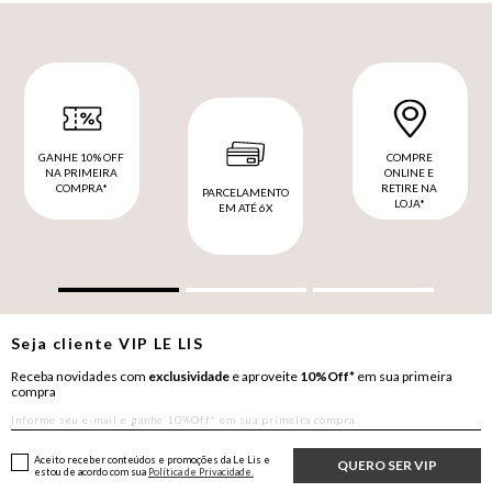
GANHE 10% OFF
COMPRE
NA PRIMEIRA
ONLINE E
COMPRA*
RETIRE NA
PARCELAMENTO
LOJA*
EM ATÉ 6X
Seja cliente
VIP
LE LIS
Receba novidades com
exclusividade
e aproveite
10%Off*
em sua primeira
compra
Aceito receber conteúdos e promoções da Le Lis e
QUERO SER VIP
estou de acordo com sua
Política de Privacidade.