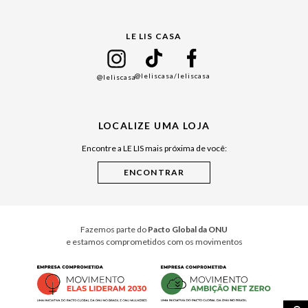
Gift Guide
LE LIS CASA
Mães
Namorados
@leliscasa
/leliscasa
@leliscasa
Japão
Julián Manfredi
LOCALIZE UMA LOJA
Raízes do Pará
Encontre a LE LIS mais próxima de você:
Cuidados Casa
Instruções de Jogos
Minha Loja Le Lis
Le Lis Casa PRO
Fazemos parte do
Pacto Global da ONU
e estamos comprometidos com os movimentos