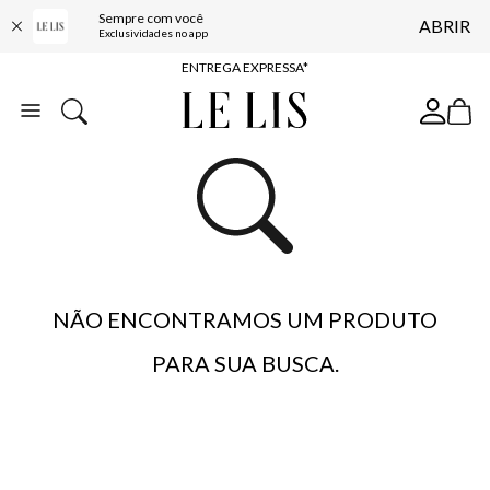
Sempre com você
ABRIR
COMPRE ONLINE E RETIRE EM LOJA*
Exclusividades no app
ENTREGA EXPRESSA*
FRETE GRÁTIS*
BAIXE O APP
10% OFF NA PRIMEIRA COMPRA*
NÃO ENCONTRAMOS UM PRODUTO
PARA SUA BUSCA.