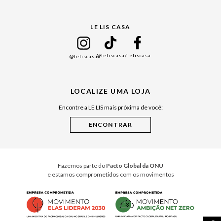
Gift Guide
LE LIS CASA
Mães
Namorados
@leliscasa
/leliscasa
@leliscasa
Japão
Julián Manfredi
LOCALIZE UMA LOJA
Raízes do Pará
Encontre a LE LIS mais próxima de você:
Cuidados Casa
Instruções de Jogos
Minha Loja Le Lis
Le Lis Casa PRO
Fazemos parte do
Pacto Global da ONU
e estamos comprometidos com os movimentos