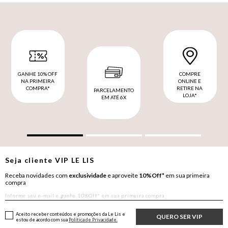
GANHE 10% OFF
COMPRE
NA PRIMEIRA
ONLINE E
COMPRA*
RETIRE NA
PARCELAMENTO
LOJA*
EM ATÉ 6X
Seja cliente
VIP
LE LIS
Receba novidades com
exclusividade
e aproveite
10%Off*
em sua primeira
compra
Aceito receber conteúdos e promoções da Le Lis e
QUERO SER VIP
estou de acordo com sua
Política de Privacidade.