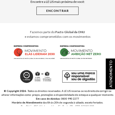
Encontre a LE LIS mais próxima de você:
Cuidados Casa
Instruções de Jogos
Minha Loja Le Lis
Le Lis Casa PRO
Fazemos parte do
Pacto Global da ONU
e estamos comprometidos com os movimentos
ATENDIMENTO
© Copyright 2026
- Todos os direitos reservados. A LE LIS reserva-se no direito de corrigir ou
alterar informações como: preços, promoções e disponibilidade de estoque a qualquer momento.
Em caso de dúvidas:
0800 990 2277
Horário de Atendimento
das 8h às 20h de segunda à sábado, exceto feriados.
Rua Othão 405, Vila Leopoldina, São Paulo, SP – CEP: 05313-020
VESTE S.A. ESTILO | CNPJ: 49.669.856/0001-43