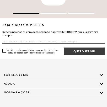
Seja cliente
VIP
LE LIS
Receba novidades com
exclusividade
e aproveite
10%Off*
em sua primeira
compra
Aceito receber conteúdos e promoções da Le Lis e
QUERO SER VIP
estou de acordo com sua
Política de Privacidade.
SOBRE A LE LIS
AJUDA
Quem Somos
Nossas Lojas
NOSSAS AÇÕES
Compre pelo WhatsApp
Ética e Sustentabilidade
Perguntas Frequentes
Aplicativo LE LIS
Política de Privacidade