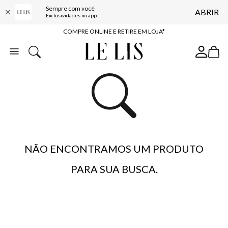
Sempre com você
ABRIR
10% OFF NA PRIMEIRA COMPRA*
Exclusividades no app
COMPRE ONLINE E RETIRE EM LOJA*
ENTREGA EXPRESSA*
FRETE GRÁTIS*
BAIXE O APP
10% OFF NA PRIMEIRA COMPRA*
NÃO ENCONTRAMOS UM PRODUTO
PARA SUA BUSCA.