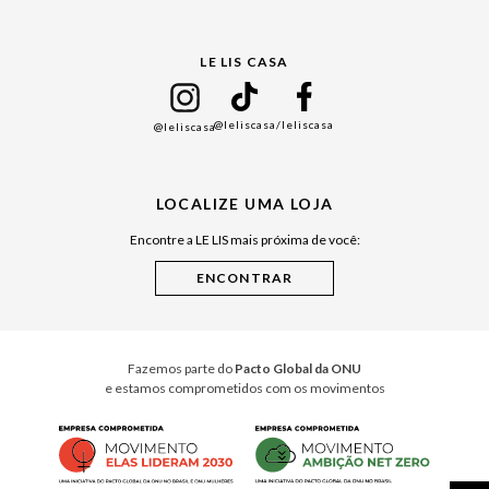
Gift Guide
LE LIS CASA
Mães
Namorados
@leliscasa
/leliscasa
@leliscasa
Japão
Julián Manfredi
LOCALIZE UMA LOJA
Raízes do Pará
Encontre a LE LIS mais próxima de você:
Cuidados Casa
Instruções de Jogos
Minha Loja Le Lis
Le Lis Casa PRO
Fazemos parte do
Pacto Global da ONU
e estamos comprometidos com os movimentos