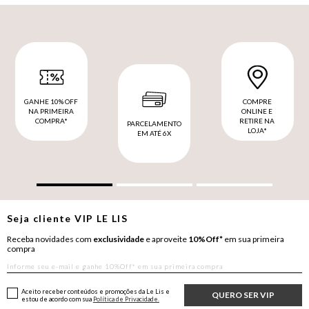
GANHE 10% OFF
COMPRE
NA PRIMEIRA
ONLINE E
COMPRA*
RETIRE NA
PARCELAMENTO
LOJA*
EM ATÉ 6X
Seja cliente
VIP
LE LIS
Receba novidades com
exclusividade
e aproveite
10%Off*
em sua primeira
compra
Aceito receber conteúdos e promoções da Le Lis e
QUERO SER VIP
estou de acordo com sua
Política de Privacidade.