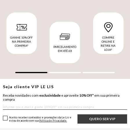
GANHE 10% OFF
COMPRE
NA PRIMEIRA
ONLINE E
COMPRA*
RETIRE NA
PARCELAMENTO
LOJA*
EM ATÉ 6X
Seja cliente
VIP
LE LIS
Receba novidades com
exclusividade
e aproveite
10%Off*
em sua primeira
compra
Aceito receber conteúdos e promoções da Le Lis e
QUERO SER VIP
estou de acordo com sua
Política de Privacidade.