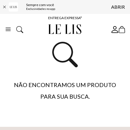
Sempre com você
ABRIR
COMPRE ONLINE E RETIRE EM LOJA*
Exclusividades no app
ENTREGA EXPRESSA*
FRETE GRÁTIS*
BAIXE O APP
10% OFF NA PRIMEIRA COMPRA*
NÃO ENCONTRAMOS UM PRODUTO
PARA SUA BUSCA.