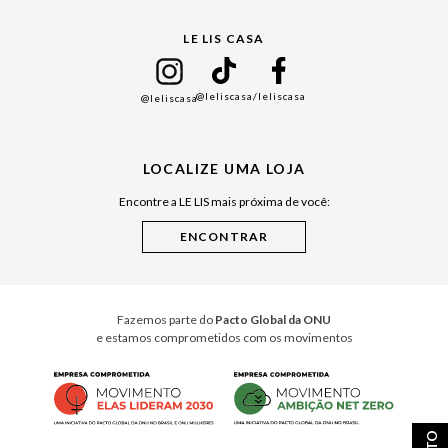
Gift Guide
LE LIS CASA
Mães
Namorados
@leliscasa
/leliscasa
@leliscasa
Japão
Julián Manfredi
LOCALIZE UMA LOJA
Raízes do Pará
Encontre a LE LIS mais próxima de você:
Cuidados Casa
Instruções de Jogos
Minha Loja Le Lis
Le Lis Casa PRO
Fazemos parte do
Pacto Global da ONU
e estamos comprometidos com os movimentos