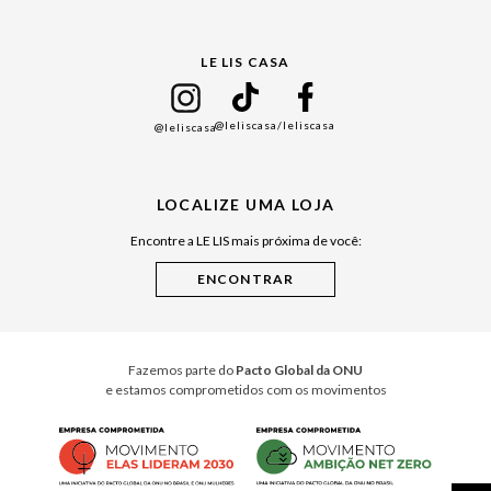
Gift Guide
LE LIS CASA
Mães
Namorados
@leliscasa
/leliscasa
@leliscasa
Japão
Julián Manfredi
LOCALIZE UMA LOJA
Raízes do Pará
Encontre a LE LIS mais próxima de você:
Cuidados Casa
Instruções de Jogos
Minha Loja Le Lis
Le Lis Casa PRO
Fazemos parte do
Pacto Global da ONU
e estamos comprometidos com os movimentos