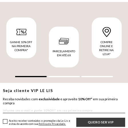
GANHE 10% OFF
COMPRE
NA PRIMEIRA
ONLINE E
COMPRA*
RETIRE NA
PARCELAMENTO
LOJA*
EM ATÉ 6X
Seja cliente
VIP
LE LIS
Receba novidades com
exclusividade
e aproveite
10%Off*
em sua primeira
compra
Aceito receber conteúdos e promoções da Le Lis e
QUERO SER VIP
estou de acordo com sua
Política de Privacidade.