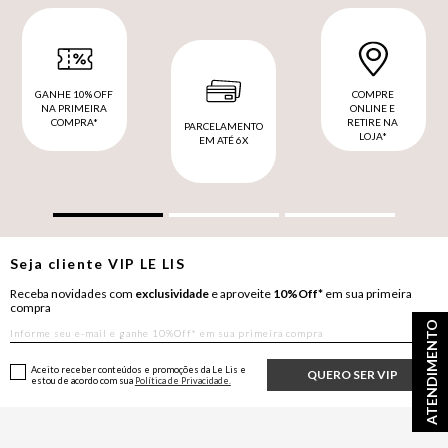
GANHE 10% OFF
COMPRE
NA PRIMEIRA
ONLINE E
COMPRA*
RETIRE NA
PARCELAMENTO
LOJA*
EM ATÉ 6X
Seja cliente
VIP
LE LIS
Receba novidades com
exclusividade
e aproveite
10%Off*
em sua primeira
compra
ATENDIMENTO
Aceito receber conteúdos e promoções da Le Lis e
QUERO SER VIP
estou de acordo com sua
Política de Privacidade.