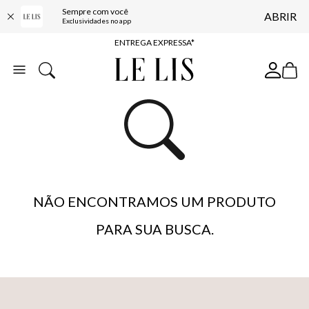
Sempre com você
ABRIR
COMPRE ONLINE E RETIRE EM LOJA*
Exclusividades no app
ENTREGA EXPRESSA*
FRETE GRÁTIS*
BAIXE O APP
10% OFF NA PRIMEIRA COMPRA*
NÃO ENCONTRAMOS UM PRODUTO
PARA SUA BUSCA.
…