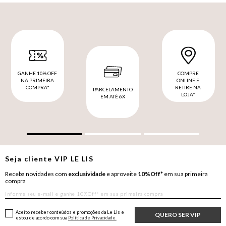
GANHE 10% OFF
COMPRE
NA PRIMEIRA
ONLINE E
COMPRA*
RETIRE NA
PARCELAMENTO
LOJA*
EM ATÉ 6X
Seja cliente
VIP
LE LIS
Receba novidades com
exclusividade
e aproveite
10%Off*
em sua primeira
compra
Aceito receber conteúdos e promoções da Le Lis e
QUERO SER VIP
estou de acordo com sua
Política de Privacidade.