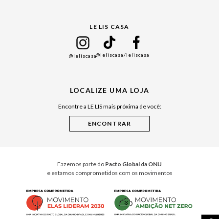
Gift Guide
LE LIS CASA
Mães
Namorados
@leliscasa
/leliscasa
@leliscasa
Japão
Julián Manfredi
LOCALIZE UMA LOJA
Raízes do Pará
Encontre a LE LIS mais próxima de você:
Cuidados Casa
Instruções de Jogos
Minha Loja Le Lis
Le Lis Casa PRO
Fazemos parte do
Pacto Global da ONU
e estamos comprometidos com os movimentos