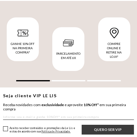
GANHE 10% OFF
COMPRE
NA PRIMEIRA
ONLINE E
COMPRA*
RETIRE NA
PARCELAMENTO
LOJA*
EM ATÉ 6X
Seja cliente
VIP
LE LIS
Receba novidades com
exclusividade
e aproveite
10%Off*
em sua primeira
compra
Aceito receber conteúdos e promoções da Le Lis e
QUERO SER VIP
estou de acordo com sua
Política de Privacidade.