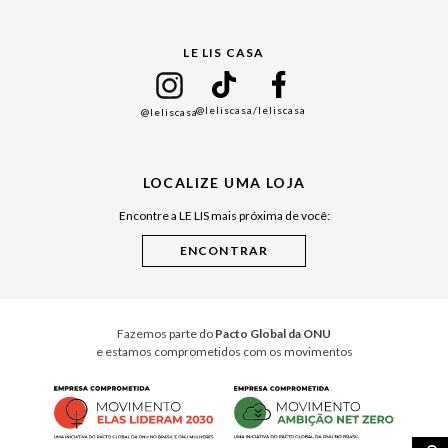
Gift Guide
LE LIS CASA
Mães
Namorados
@leliscasa
/leliscasa
@leliscasa
Japão
Julián Manfredi
LOCALIZE UMA LOJA
Raízes do Pará
Encontre a LE LIS mais próxima de você:
Cuidados Casa
Instruções de Jogos
Minha Loja Le Lis
Le Lis Casa PRO
Fazemos parte do
Pacto Global da ONU
e estamos comprometidos com os movimentos