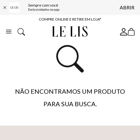
Sempre com você
ABRIR
10% OFF NA PRIMEIRA COMPRA*
Exclusividades no app
COMPRE ONLINE E RETIRE EM LOJA*
ENTREGA EXPRESSA*
FRETE GRÁTIS*
BAIXE O APP
10% OFF NA PRIMEIRA COMPRA*
NÃO ENCONTRAMOS UM PRODUTO
PARA SUA BUSCA.