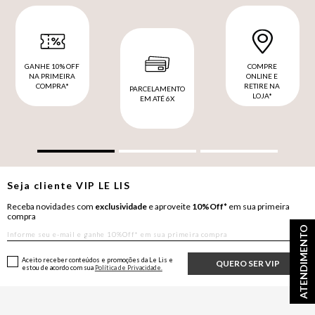
GANHE 10% OFF
COMPRE
NA PRIMEIRA
ONLINE E
COMPRA*
RETIRE NA
PARCELAMENTO
LOJA*
EM ATÉ 6X
Seja cliente
VIP
LE LIS
Receba novidades com
exclusividade
e aproveite
10%Off*
em sua primeira
compra
ATENDIMENTO
Aceito receber conteúdos e promoções da Le Lis e
QUERO SER VIP
estou de acordo com sua
Política de Privacidade.