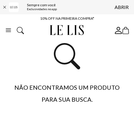
Sempre com você
ABRIR
BAIXE O APP
Exclusividades no app
10% OFF NA PRIMEIRA COMPRA*
COMPRE ONLINE E RETIRE EM LOJA*
ENTREGA EXPRESSA*
FRETE GRÁTIS*
BAIXE O APP
10% OFF NA PRIMEIRA COMPRA*
NÃO ENCONTRAMOS UM PRODUTO
PARA SUA BUSCA.