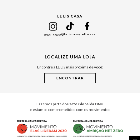
Gift Guide
LE LIS CASA
Mães
Namorados
@leliscasa
/leliscasa
@leliscasa
Japão
Julián Manfredi
LOCALIZE UMA LOJA
Raízes do Pará
Encontre a LE LIS mais próxima de você:
Cuidados Casa
Instruções de Jogos
Minha Loja Le Lis
Le Lis Casa PRO
Fazemos parte do
Pacto Global da ONU
e estamos comprometidos com os movimentos