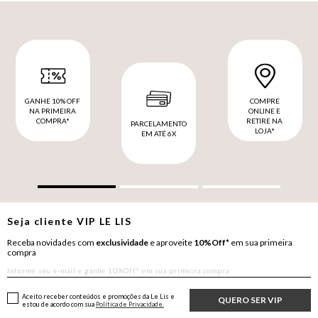
GANHE 10% OFF
COMPRE
NA PRIMEIRA
ONLINE E
COMPRA*
RETIRE NA
PARCELAMENTO
LOJA*
EM ATÉ 6X
Seja cliente
VIP
LE LIS
Receba novidades com
exclusividade
e aproveite
10%Off*
em sua primeira
compra
Aceito receber conteúdos e promoções da Le Lis e
QUERO SER VIP
estou de acordo com sua
Política de Privacidade.