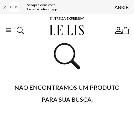
Sempre com você
ABRIR
COMPRE ONLINE E RETIRE EM LOJA*
Exclusividades no app
ENTREGA EXPRESSA*
FRETE GRÁTIS*
BAIXE O APP
10% OFF NA PRIMEIRA COMPRA*
NÃO ENCONTRAMOS UM PRODUTO
PARA SUA BUSCA.