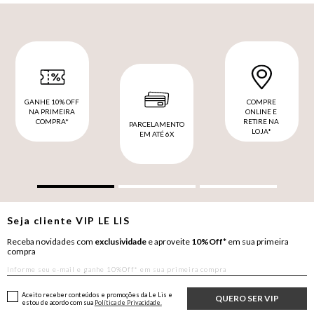
GANHE 10% OFF
COMPRE
NA PRIMEIRA
ONLINE E
COMPRA*
RETIRE NA
PARCELAMENTO
LOJA*
EM ATÉ 6X
Seja cliente
VIP
LE LIS
Receba novidades com
exclusividade
e aproveite
10%Off*
em sua primeira
compra
Aceito receber conteúdos e promoções da Le Lis e
QUERO SER VIP
estou de acordo com sua
Política de Privacidade.