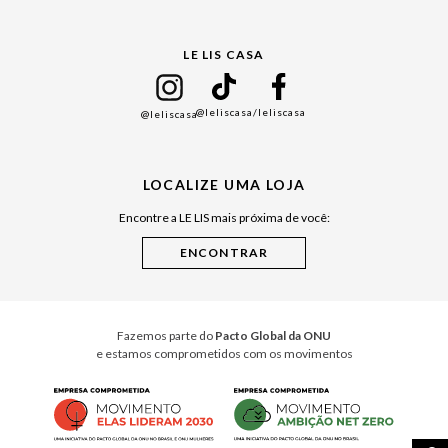
Gift Guide
LE LIS CASA
Mães
Namorados
@leliscasa
/leliscasa
@leliscasa
Japão
Julián Manfredi
LOCALIZE UMA LOJA
Raízes do Pará
Encontre a LE LIS mais próxima de você:
Cuidados Casa
Instruções de Jogos
Minha Loja Le Lis
Le Lis Casa PRO
Fazemos parte do
Pacto Global da ONU
e estamos comprometidos com os movimentos