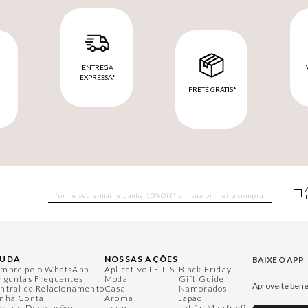
ENTREGA
EXPRESSA*
FRETE GRÁTIS*
M
JUDA
NOSSAS AÇÕES
BAIXE O APP
mpre pelo WhatsApp
Aplicativo LE LIS
Black Friday
rguntas Frequentes
Moda
Gift Guide
Aproveite bene
ntral de Relacionamento
Casa
Namorados
nha Conta
Aroma
Japão
ocas e Devoluções
Jeans
Julián Manfredi