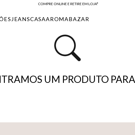
COMPRE ONLINE E RETIRE EM LOJA*
ENTREGA EXPRESSA*
ÕES
JEANS
CASA
AROMA
BAZAR
FRETE GRÁTIS*
BAIXE O APP
10% OFF NA PRIMEIRA COMPRA*
TRAMOS UM PRODUTO PARA 