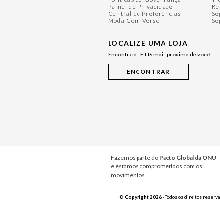
Painel de Privacidade
Re
Central de Preferências
Se
Moda Com Verso
Se
LOCALIZE UMA LOJA
Encontre a LE LIS mais próxima de você:
Fazemos parte do
Pacto Global da ONU
e estamos comprometidos com os
movimentos
© Copyright 2026
- Todos os direitos reserv