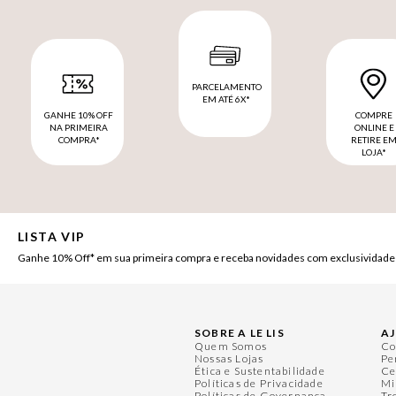
PARCELAMENTO
EM ATÉ 6X*
GANHE 10% OFF
COMPRE
NA PRIMEIRA
ONLINE E
COMPRA*
RETIRE E
LOJA*
LISTA VIP
Ganhe 10% Off* em sua primeira compra e receba novidades com exclusividade
SOBRE A LE LIS
A
Quem Somos
Co
Nossas Lojas
Pe
Ética e Sustentabilidade
Ce
Políticas de Privacidade
Mi
Políticas de Governança
Tr