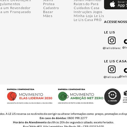
gulamentos
Protea
Raízes do Pará
ja um Revendedor
Cadastro
Cuidados Casa
ja um Franqueado
Bazar
Instruções Jogos
Mães
Minha Loja Le Lis
Le Lis Casa PRO
ACESSE NOSS
LE LIS
@l
@lelisblanc
LE LIS CAS
@lel
@leliscasa
ados. A LE LIS reserva-se no direito de corrigir ou alterar informações como: preços, promoções e 
Em caso de dúvidas:
0800 990 2277
Horário de Atendimento
das 8h às 20h de segunda à sábado, exceto feriados.
Rua Othão 405, Vila Leopoldina, São Paulo, SP – CEP: 05313-020