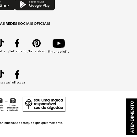
AS REDES SOCIAIS OFICIAIS
elis
/lelisblanc
/lelisblanc
@mundolelis
A
iscasa
/leliscasa
ATENDIMENTO
disponibilidade de estoque a qualquer momento.