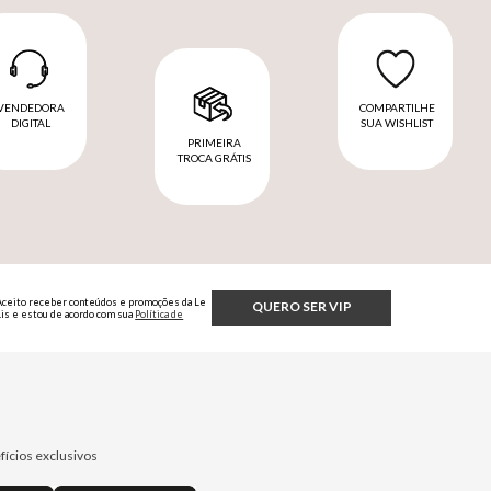
VENDEDORA
COMPARTILHE
DIGITAL
SUA WISHLIST
PRIMEIRA
TROCA GRÁTIS
Aceito receber conteúdos e promoções da Le
QUERO SER VIP
Lis e estou de acordo com sua
Política de
Privacidade.
fícios exclusivos