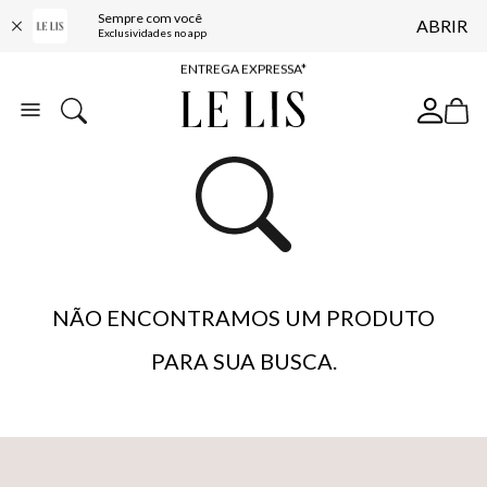
Sempre com você
ABRIR
COMPRE ONLINE E RETIRE EM LOJA*
Exclusividades no app
ENTREGA EXPRESSA*
FRETE GRÁTIS*
BAIXE O APP
10% OFF NA PRIMEIRA COMPRA*
NÃO ENCONTRAMOS UM PRODUTO
PARA SUA BUSCA.