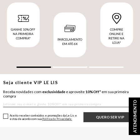
GANHE 10% OFF
COMPRE
NA PRIMEIRA
ONLINE E
COMPRA*
RETIRE NA
PARCELAMENTO
LOJA*
EM ATÉ 6X
Seja cliente
VIP
LE LIS
Receba novidades com
exclusividade
e aproveite
10%Off*
em sua primeira
compra
ATENDIMENTO
Aceito receber conteúdos e promoções da Le Lis e
QUERO SER VIP
estou de acordo com sua
Política de Privacidade.