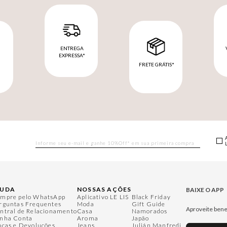
ENTREGA
EXPRESSA*
FRETE GRÁTIS*
M
JUDA
NOSSAS AÇÕES
BAIXE O APP
mpre pelo WhatsApp
Aplicativo LE LIS
Black Friday
rguntas Frequentes
Moda
Gift Guide
Aproveite bene
ntral de Relacionamento
Casa
Namorados
nha Conta
Aroma
Japão
ocas e Devoluções
Jeans
Julián Manfredi