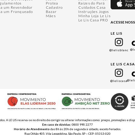
gulamentos
Protea
Raízes do Pará
ja um Revendedor
Cadastro
Cuidados Casa
ja um Franqueado
Bazar
Instruções Jogos
Mães
Minha Loja Le Lis
Le Lis Casa PRO
ACESSE NOSS
LE LIS
@l
@lelisblanc
LE LIS CAS
@lel
@leliscasa
ados. A LE LIS reserva-se no direito de corrigir ou alterar informações como: preços, promoções e 
Em caso de dúvidas:
0800 990 2277
Horário de Atendimento
das 8h às 20h de segunda à sábado, exceto feriados.
Rua Othão 405, Vila Leopoldina, São Paulo, SP – CEP: 05313-020