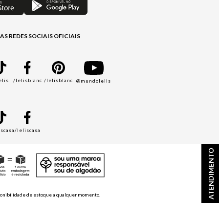
AS REDES SOCIAIS OFICIAIS
elis
/lelisblanc
/lelisblanc
@mundolelis
A
iscasa
/leliscasa
ATENDIMENTO
disponibilidade de estoque a qualquer momento.