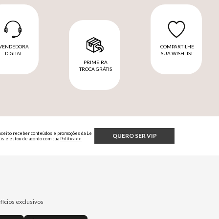
VENDEDORA
COMPARTILHE
DIGITAL
SUA WISHLIST
PRIMEIRA
TROCA GRÁTIS
Aceito receber conteúdos e promoções da Le
QUERO SER VIP
Lis e estou de acordo com sua
Política de
Privacidade.
fícios exclusivos