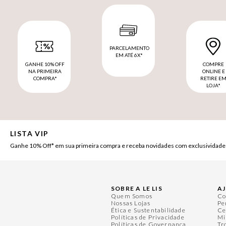
PARCELAMENTO
EM ATÉ 6X*
GANHE 10% OFF
COMPRE
NA PRIMEIRA
ONLINE E
COMPRA*
RETIRE E
LOJA*
LISTA VIP
Ganhe 10% Off* em sua primeira compra e receba novidades com exclusividade
SOBRE A LE LIS
A
Quem Somos
Co
Nossas Lojas
Pe
Ética e Sustentabilidade
Ce
Políticas de Privacidade
Mi
Políticas de Governança
Tr