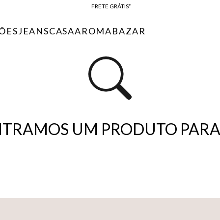
FRETE GRÁTIS*
BAIXE O APP
ÕES
JEANS
CASA
AROMA
BAZAR
10% OFF NA PRIMEIRA COMPRA*
TRAMOS UM PRODUTO PARA 