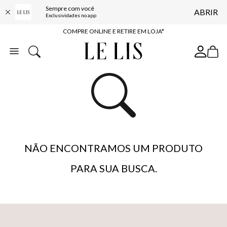
Sempre com você
ABRIR
10% OFF NA PRIMEIRA COMPRA*
Exclusividades no app
COMPRE ONLINE E RETIRE EM LOJA*
ENTREGA EXPRESSA*
FRETE GRÁTIS*
BAIXE O APP
10% OFF NA PRIMEIRA COMPRA*
NÃO ENCONTRAMOS UM PRODUTO
PARA SUA BUSCA.