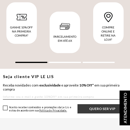
GANHE 10% OFF
COMPRE
NA PRIMEIRA
ONLINE E
COMPRA*
RETIRE NA
PARCELAMENTO
LOJA*
EM ATÉ 6X
Seja cliente
VIP
LE LIS
Receba novidades com
exclusividade
e aproveite
10%Off*
em sua primeira
compra
ATENDIMENTO
Aceito receber conteúdos e promoções da Le Lis e
QUERO SER VIP
estou de acordo com sua
Política de Privacidade.