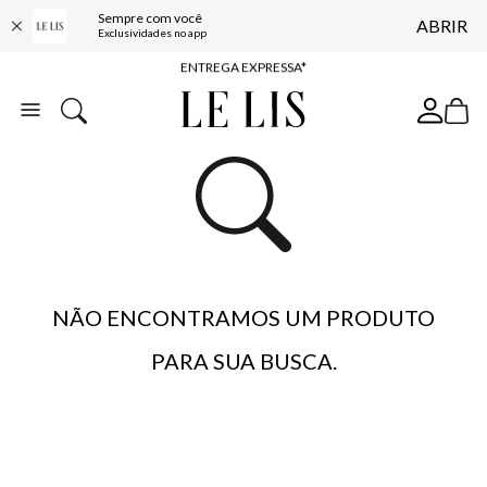
Sempre com você
ABRIR
COMPRE ONLINE E RETIRE EM LOJA*
Exclusividades no app
ENTREGA EXPRESSA*
FRETE GRÁTIS*
BAIXE O APP
10% OFF NA PRIMEIRA COMPRA*
NÃO ENCONTRAMOS UM PRODUTO
PARA SUA BUSCA.
…