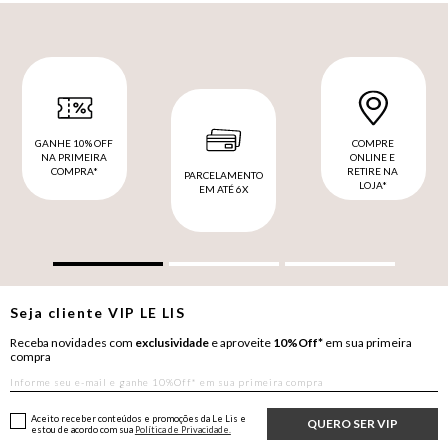
GANHE 10% OFF
COMPRE
NA PRIMEIRA
ONLINE E
COMPRA*
RETIRE NA
PARCELAMENTO
LOJA*
EM ATÉ 6X
Seja cliente
VIP
LE LIS
Receba novidades com
exclusividade
e aproveite
10%Off*
em sua primeira
compra
Aceito receber conteúdos e promoções da Le Lis e
QUERO SER VIP
estou de acordo com sua
Política de Privacidade.