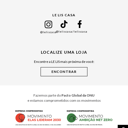
Gift Guide
LE LIS CASA
Mães
Namorados
@leliscasa
/leliscasa
@leliscasa
Japão
Julián Manfredi
LOCALIZE UMA LOJA
Raízes do Pará
Encontre a LE LIS mais próxima de você:
Cuidados Casa
Instruções de Jogos
Minha Loja Le Lis
Le Lis Casa PRO
Fazemos parte do
Pacto Global da ONU
e estamos comprometidos com os movimentos