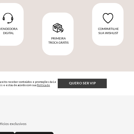
VENDEDORA
COMPARTILHE
DIGITAL
SUA WISHLIST
PRIMEIRA
TROCA GRÁTIS
Aceito receber conteúdos e promoções da Le
QUERO SER VIP
Lis e estou de acordo com sua
Política de
Privacidade.
fícios exclusivos