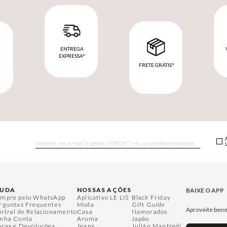
ENTREGA
EXPRESSA*
FRETE GRÁTIS*
M
JUDA
NOSSAS AÇÕES
BAIXE O APP
mpre pelo WhatsApp
Aplicativo LE LIS
Black Friday
rguntas Frequentes
Moda
Gift Guide
Aproveite bene
ntral de Relacionamento
Casa
Namorados
nha Conta
Aroma
Japão
ocas e Devoluções
Jeans
Julián Manfredi