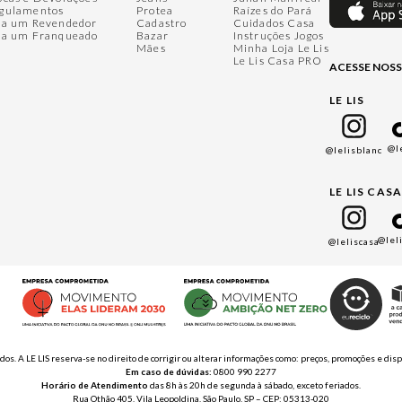
gulamentos
Protea
Raízes do Pará
ja um Revendedor
Cadastro
Cuidados Casa
ja um Franqueado
Bazar
Instruções Jogos
Mães
Minha Loja Le Lis
Le Lis Casa PRO
ACESSE NOSS
LE LIS
@l
@lelisblanc
LE LIS CAS
@lel
@leliscasa
ados. A LE LIS reserva-se no direito de corrigir ou alterar informações como: preços, promoções e 
Em caso de dúvidas:
0800 990 2277
Horário de Atendimento
das 8h às 20h de segunda à sábado, exceto feriados.
Rua Othão 405, Vila Leopoldina, São Paulo, SP – CEP: 05313-020