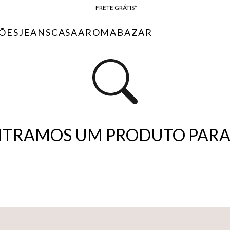
FRETE GRÁTIS*
BAIXE O APP
ÕES
JEANS
CASA
AROMA
BAZAR
10% OFF NA PRIMEIRA COMPRA*
…
TRAMOS UM PRODUTO PARA 