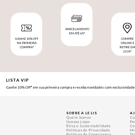
PARCELAMENTO
EM ATÉ 6X*
GANHE 10% OFF
COMPRE
NA PRIMEIRA
ONLINE E
COMPRA*
RETIRE E
LOJA*
LISTA VIP
Ganhe 10% Off* em sua primeira compra e receba novidades com exclusividade
SOBRE A LE LIS
A
Quem Somos
Co
Nossas Lojas
Pe
Ética e Sustentabilidade
Ce
Políticas de Privacidade
Mi
Políticas de Governança
Tr