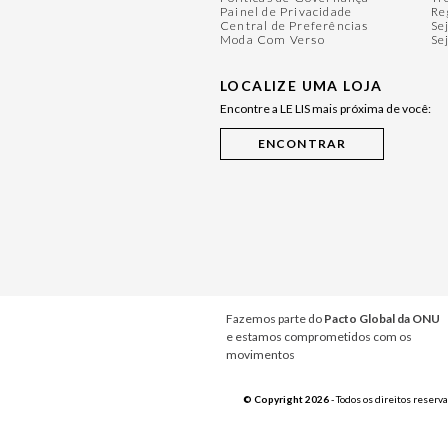
Painel de Privacidade
Re
Central de Preferências
Se
Moda Com Verso
Se
LOCALIZE UMA LOJA
Encontre a LE LIS mais próxima de você:
Fazemos parte do
Pacto Global da ONU
e estamos comprometidos com os
movimentos
© Copyright 2026
- Todos os direitos reserv