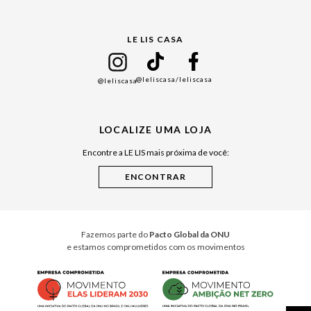
Gift Guide
LE LIS CASA
Mães
Namorados
@leliscasa
/leliscasa
@leliscasa
Japão
Julián Manfredi
LOCALIZE UMA LOJA
Raízes do Pará
Encontre a LE LIS mais próxima de você:
Cuidados Casa
Instruções de Jogos
Minha Loja Le Lis
Le Lis Casa PRO
Fazemos parte do
Pacto Global da ONU
e estamos comprometidos com os movimentos