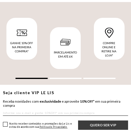
GANHE 10% OFF
COMPRE
NA PRIMEIRA
ONLINE E
COMPRA*
RETIRE NA
PARCELAMENTO
LOJA*
EM ATÉ 6X
Seja cliente
VIP
LE LIS
Receba novidades com
exclusividade
e aproveite
10%Off*
em sua primeira
compra
Aceito receber conteúdos e promoções da Le Lis e
QUERO SER VIP
estou de acordo com sua
Política de Privacidade.