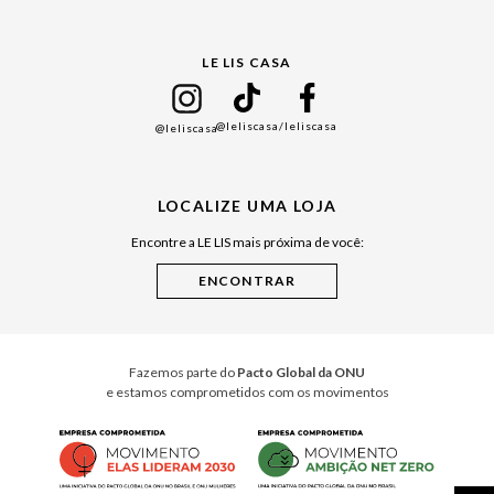
Gift Guide
LE LIS CASA
Mães
Namorados
@leliscasa
/leliscasa
@leliscasa
Japão
Julián Manfredi
LOCALIZE UMA LOJA
Raízes do Pará
Encontre a LE LIS mais próxima de você:
Cuidados Casa
Instruções de Jogos
Minha Loja Le Lis
Le Lis Casa PRO
Fazemos parte do
Pacto Global da ONU
e estamos comprometidos com os movimentos