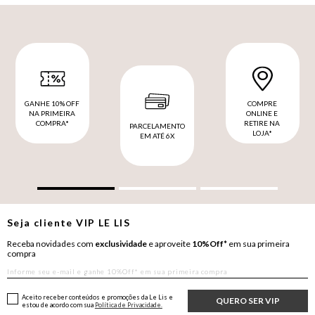
GANHE 10% OFF
COMPRE
NA PRIMEIRA
ONLINE E
COMPRA*
RETIRE NA
PARCELAMENTO
LOJA*
EM ATÉ 6X
Seja cliente
VIP
LE LIS
Receba novidades com
exclusividade
e aproveite
10%Off*
em sua primeira
compra
Aceito receber conteúdos e promoções da Le Lis e
QUERO SER VIP
estou de acordo com sua
Política de Privacidade.