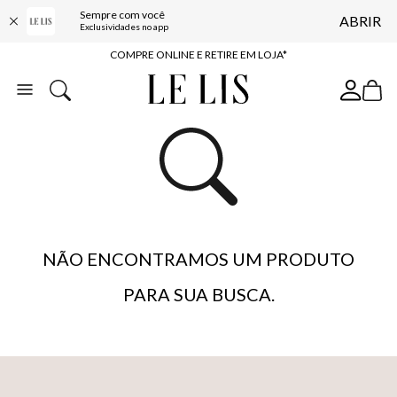
Sempre com você
ABRIR
10% OFF NA PRIMEIRA COMPRA*
Exclusividades no app
COMPRE ONLINE E RETIRE EM LOJA*
ENTREGA EXPRESSA*
FRETE GRÁTIS*
BAIXE O APP
10% OFF NA PRIMEIRA COMPRA*
NÃO ENCONTRAMOS UM PRODUTO
PARA SUA BUSCA.