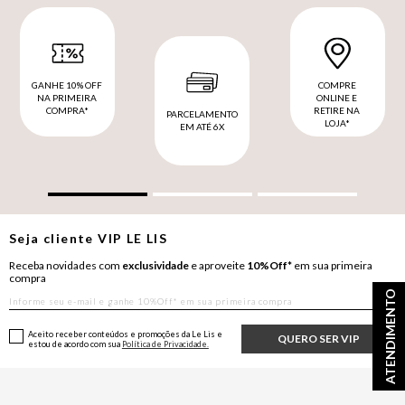
GANHE 10% OFF
COMPRE
NA PRIMEIRA
ONLINE E
COMPRA*
RETIRE NA
PARCELAMENTO
LOJA*
EM ATÉ 6X
Seja cliente
VIP
LE LIS
Receba novidades com
exclusividade
e aproveite
10%Off*
em sua primeira
compra
ATENDIMENTO
Aceito receber conteúdos e promoções da Le Lis e
QUERO SER VIP
estou de acordo com sua
Política de Privacidade.