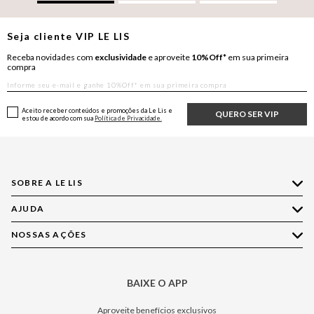
Seja cliente
VIP
LE LIS
Receba novidades com
exclusividade
e aproveite
10%Off*
em sua primeira
compra
Aceito receber conteúdos e promoções da Le Lis e
QUERO SER VIP
estou de acordo com sua
Política de Privacidade.
SOBRE A LE LIS
AJUDA
Quem Somos
Nossas Lojas
NOSSAS AÇÕES
Compre pelo WhatsApp
Ética e Sustentabilidade
Perguntas Frequentes
Aplicativo LE LIS
Política de Privacidade
Central de Relacionamento
BAIXE O APP
Moda
Política de Governança
Minha Conta
Casa
Aproveite benefícios exclusivos