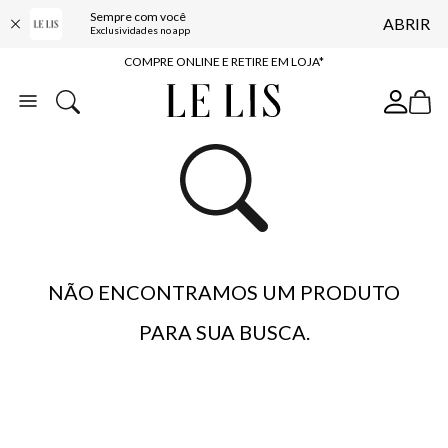
Sempre com você
ABRIR
10% OFF NA PRIMEIRA COMPRA*
Exclusividades no app
COMPRE ONLINE E RETIRE EM LOJA*
ENTREGA EXPRESSA*
FRETE GRÁTIS*
BAIXE O APP
10% OFF NA PRIMEIRA COMPRA*
NÃO ENCONTRAMOS UM PRODUTO
PARA SUA BUSCA.