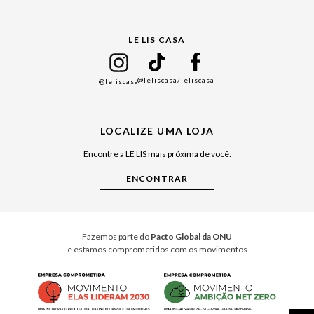
Gift Guide
LE LIS CASA
Mães
Namorados
@leliscasa
/leliscasa
@leliscasa
Japão
Julián Manfredi
LOCALIZE UMA LOJA
Raízes do Pará
Encontre a LE LIS mais próxima de você:
Cuidados Casa
Instruções de Jogos
Minha Loja Le Lis
Le Lis Casa PRO
Fazemos parte do
Pacto Global da ONU
e estamos comprometidos com os movimentos