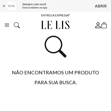
Sempre com você
ABRIR
COMPRE ONLINE E RETIRE EM LOJA*
Exclusividades no app
ENTREGA EXPRESSA*
FRETE GRÁTIS*
BAIXE O APP
10% OFF NA PRIMEIRA COMPRA*
NÃO ENCONTRAMOS UM PRODUTO
PARA SUA BUSCA.
…