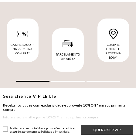
GANHE 10% OFF
COMPRE
NA PRIMEIRA
ONLINE E
COMPRA*
RETIRE NA
PARCELAMENTO
LOJA*
EM ATÉ 6X
Seja cliente
VIP
LE LIS
Receba novidades com
exclusividade
e aproveite
10%Off*
em sua primeira
compra
Aceito receber conteúdos e promoções da Le Lis e
QUERO SER VIP
estou de acordo com sua
Política de Privacidade.