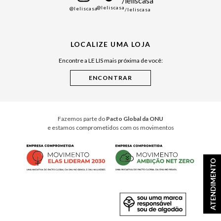
@leliscasa
@leliscasa
/leliscasa
Japão
Julián Manfredi
Raízes do Pará
LOCALIZE UMA LOJA
Cuidados Casa
Encontre a LE LIS mais próxima de você:
Instruções de Jogos
Minha Loja Le Lis
Le Lis Casa PRO
Fazemos parte do
Pacto Global da ONU
e estamos comprometidos com os movimentos
ATENDIMENTO