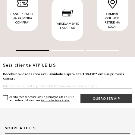
GANHE 10% OFF
COMPRE
NA PRIMEIRA
ONLINE E
COMPRA*
RETIRE NA
PARCELAMENTO
LOJA*
EM ATÉ 6X
Seja cliente
VIP
LE LIS
Receba novidades com
exclusividade
e aproveite
10%Off*
em sua primeira
compra
Aceito receber conteúdos e promoções da Le Lis e
QUERO SER VIP
estou de acordo com sua
Política de Privacidade.
SOBRE A LE LIS