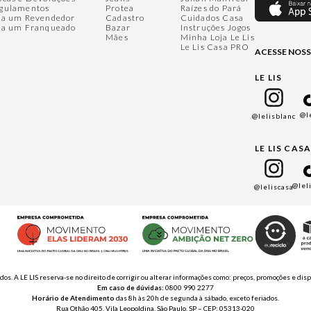
gulamentos
Protea
Raízes do Pará
ja um Revendedor
Cadastro
Cuidados Casa
ja um Franqueado
Bazar
Instruções Jogos
Mães
Minha Loja Le Lis
Le Lis Casa PRO
ACESSE NOSS
LE LIS
@l
@lelisblanc
LE LIS CAS
@lel
@leliscasa
ados. A LE LIS reserva-se no direito de corrigir ou alterar informações como: preços, promoções e 
Em caso de dúvidas:
0800 990 2277
Horário de Atendimento
das 8h às 20h de segunda à sábado, exceto feriados.
Rua Othão 405, Vila Leopoldina, São Paulo, SP – CEP: 05313-020