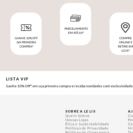
PARCELAMENTO
EM ATÉ 6X*
GANHE 10% OFF
COMPRE
NA PRIMEIRA
ONLINE E
COMPRA*
RETIRE E
LOJA*
LISTA VIP
Ganhe 10% Off* em sua primeira compra e receba novidades com exclusividade
SOBRE A LE LIS
A
Quem Somos
Co
Nossas Lojas
Pe
Ética e Sustentabilidade
Ce
Políticas de Privacidade
Mi
Políticas de Governança
Tr