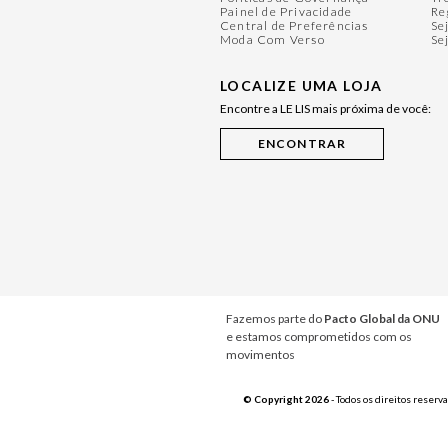
Painel de Privacidade
Re
Central de Preferências
Se
Moda Com Verso
Se
LOCALIZE UMA LOJA
Encontre a LE LIS mais próxima de você:
Fazemos parte do
Pacto Global da ONU
e estamos comprometidos com os
movimentos
© Copyright 2026
- Todos os direitos reserv