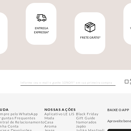
ENTREGA
EXPRESSA*
FRETE GRÁTIS*
M
JUDA
NOSSAS AÇÕES
BAIXE O APP
mpre pelo WhatsApp
Aplicativo LE LIS
Black Friday
rguntas Frequentes
Moda
Gift Guide
Aproveite bene
ntral de Relacionamento
Casa
Namorados
nha Conta
Aroma
Japão
ocas e Devoluções
Jeans
Julián Manfredi