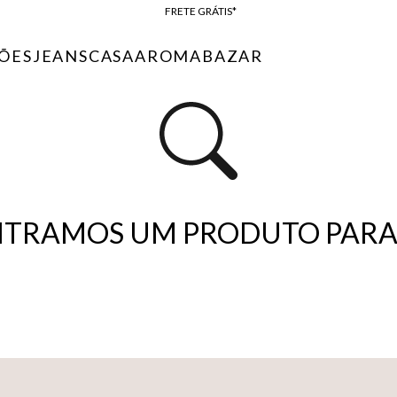
FRETE GRÁTIS*
BAIXE O APP
ÕES
JEANS
CASA
AROMA
BAZAR
10% OFF NA PRIMEIRA COMPRA*
TRAMOS UM PRODUTO PARA 