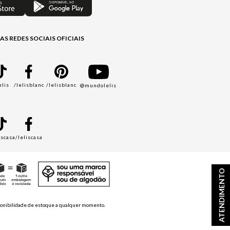
AS REDES SOCIAIS OFICIAIS
elis
/lelisblanc
/lelisblanc
@mundolelis
A
iscasa
/leliscasa
ATENDIMENTO
disponibilidade de estoque a qualquer momento.