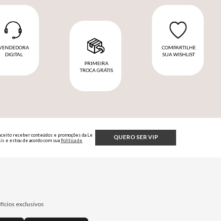
VENDEDORA
COMPARTILHE
DIGITAL
SUA WISHLIST
PRIMEIRA
TROCA GRÁTIS
Aceito receber conteúdos e promoções da Le
QUERO SER VIP
Lis e estou de acordo com sua
Política de
Privacidade.
fícios exclusivos