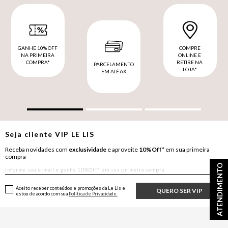
GANHE 10% OFF
COMPRE
NA PRIMEIRA
ONLINE E
COMPRA*
RETIRE NA
PARCELAMENTO
LOJA*
EM ATÉ 6X
Seja cliente
VIP
LE LIS
Receba novidades com
exclusividade
e aproveite
10%Off*
em sua primeira
compra
ATENDIMENTO
Aceito receber conteúdos e promoções da Le Lis e
QUERO SER VIP
estou de acordo com sua
Política de Privacidade.