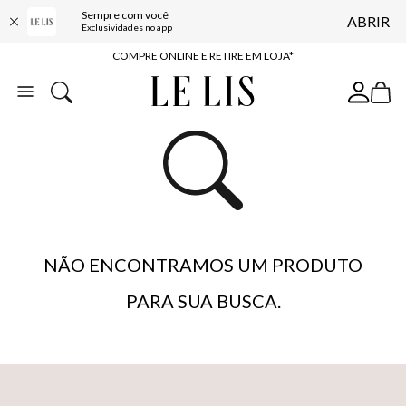
Sempre com você
ABRIR
10% OFF NA PRIMEIRA COMPRA*
Exclusividades no app
COMPRE ONLINE E RETIRE EM LOJA*
ENTREGA EXPRESSA*
FRETE GRÁTIS*
BAIXE O APP
10% OFF NA PRIMEIRA COMPRA*
NÃO ENCONTRAMOS UM PRODUTO
PARA SUA BUSCA.