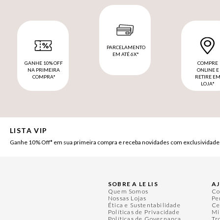
PARCELAMENTO
EM ATÉ 6X*
GANHE 10% OFF
COMPRE
NA PRIMEIRA
ONLINE E
COMPRA*
RETIRE E
LOJA*
LISTA VIP
Ganhe 10% Off* em sua primeira compra e receba novidades com exclusividade
SOBRE A LE LIS
A
Quem Somos
Co
Nossas Lojas
Pe
Ética e Sustentabilidade
Ce
Políticas de Privacidade
Mi
Políticas de Governança
Tr