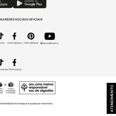
AS REDES SOCIAIS OFICIAIS
elis
/lelisblanc
/lelisblanc
@mundolelis
A
iscasa
/leliscasa
ATENDIMENTO
disponibilidade de estoque a qualquer momento.