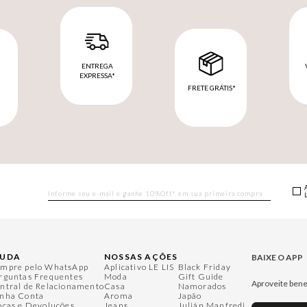
ENTREGA
EXPRESSA*
FRETE GRÁTIS*
M
JUDA
NOSSAS AÇÕES
BAIXE O APP
mpre pelo WhatsApp
Aplicativo LE LIS
Black Friday
rguntas Frequentes
Moda
Gift Guide
Aproveite bene
ntral de Relacionamento
Casa
Namorados
nha Conta
Aroma
Japão
ocas e Devoluções
Jeans
Julián Manfredi