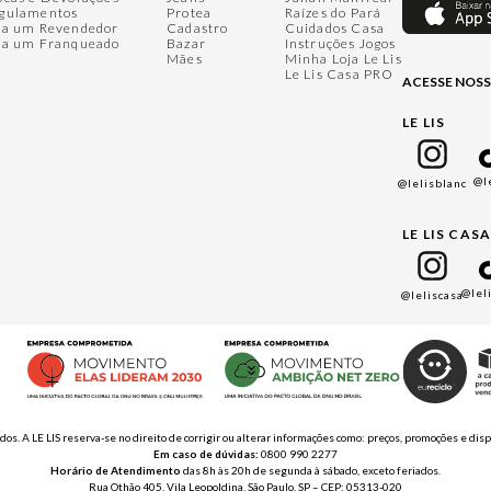
gulamentos
Protea
Raízes do Pará
ja um Revendedor
Cadastro
Cuidados Casa
ja um Franqueado
Bazar
Instruções Jogos
Mães
Minha Loja Le Lis
Le Lis Casa PRO
ACESSE NOSS
LE LIS
@l
@lelisblanc
LE LIS CAS
@lel
@leliscasa
ados. A LE LIS reserva-se no direito de corrigir ou alterar informações como: preços, promoções e 
Em caso de dúvidas:
0800 990 2277
Horário de Atendimento
das 8h às 20h de segunda à sábado, exceto feriados.
Rua Othão 405, Vila Leopoldina, São Paulo, SP – CEP: 05313-020