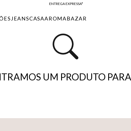
ENTREGA EXPRESSA*
FRETE GRÁTIS*
ÕES
JEANS
CASA
AROMA
BAZAR
BAIXE O APP
10% OFF NA PRIMEIRA COMPRA*
TRAMOS UM PRODUTO PARA 