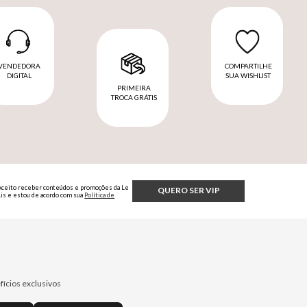
VENDEDORA
COMPARTILHE
DIGITAL
SUA WISHLIST
PRIMEIRA
TROCA GRÁTIS
Aceito receber conteúdos e promoções da Le
QUERO SER VIP
Lis e estou de acordo com sua
Política de
Privacidade.
fícios exclusivos