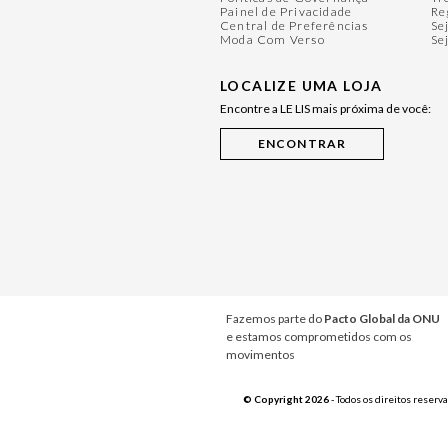
Painel de Privacidade
Re
Central de Preferências
Se
Moda Com Verso
Se
LOCALIZE UMA LOJA
Encontre a LE LIS mais próxima de você:
Fazemos parte do
Pacto Global da ONU
e estamos comprometidos com os
movimentos
© Copyright 2026
- Todos os direitos reserv