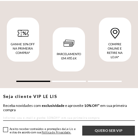
GANHE 10% OFF
COMPRE
NA PRIMEIRA
ONLINE E
COMPRA*
RETIRE NA
PARCELAMENTO
LOJA*
EM ATÉ 6X
Seja cliente
VIP
LE LIS
Receba novidades com
exclusividade
e aproveite
10%Off*
em sua primeira
compra
Aceito receber conteúdos e promoções da Le Lis e
QUERO SER VIP
estou de acordo com sua
Política de Privacidade.