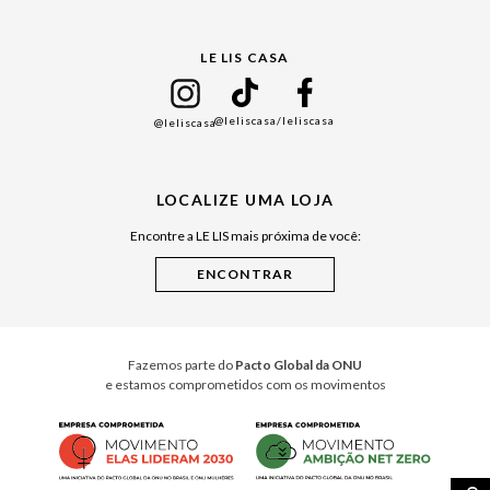
Gift Guide
LE LIS CASA
Mães
Namorados
@leliscasa
/leliscasa
@leliscasa
Japão
Julián Manfredi
LOCALIZE UMA LOJA
Raízes do Pará
Encontre a LE LIS mais próxima de você:
Cuidados Casa
Instruções de Jogos
Minha Loja Le Lis
Le Lis Casa PRO
Fazemos parte do
Pacto Global da ONU
e estamos comprometidos com os movimentos