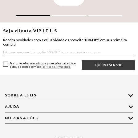
Seja cliente
VIP
LE LIS
Receba novidades com
exclusividade
e aproveite
10%Off*
em sua primeira
compra
Aceito receber conteúdos e promoções da Le Lis e
QUERO SER VIP
estou de acordo com sua
Política de Privacidade.
SOBRE A LE LIS
AJUDA
Quem Somos
Nossas Lojas
NOSSAS AÇÕES
Compre pelo WhatsApp
Ética e Sustentabilidade
Perguntas Frequentes
Aplicativo LE LIS
Política de Privacidade