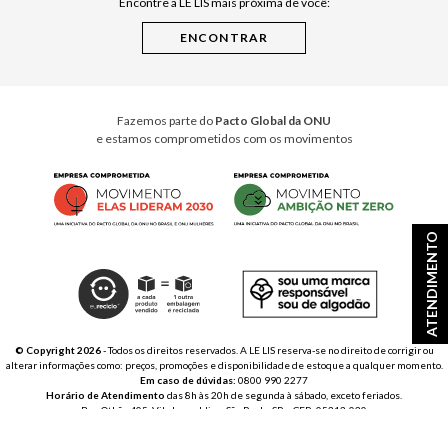
Encontre a LE LIS mais próxima de você:
Cuidados Casa
Instruções de Jogos
Minha Loja Le Lis
Le Lis Casa PRO
Fazemos parte do
Pacto Global da ONU
e estamos comprometidos com os movimentos
ATENDIMENTO
© Copyright 2026
- Todos os direitos reservados. A LE LIS reserva-se no direito de corrigir ou
alterar informações como: preços, promoções e disponibilidade de estoque a qualquer momento.
Em caso de dúvidas:
0800 990 2277
Horário de Atendimento
das 8h às 20h de segunda à sábado, exceto feriados.
Rua Othão 405, Vila Leopoldina, São Paulo, SP – CEP: 05313-020
VESTE S.A. ESTILO | CNPJ: 49.669.856/0001-43