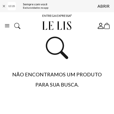
Sempre com você
ABRIR
COMPRE ONLINE E RETIRE EM LOJA*
Exclusividades no app
ENTREGA EXPRESSA*
FRETE GRÁTIS*
BAIXE O APP
10% OFF NA PRIMEIRA COMPRA*
NÃO ENCONTRAMOS UM PRODUTO
PARA SUA BUSCA.