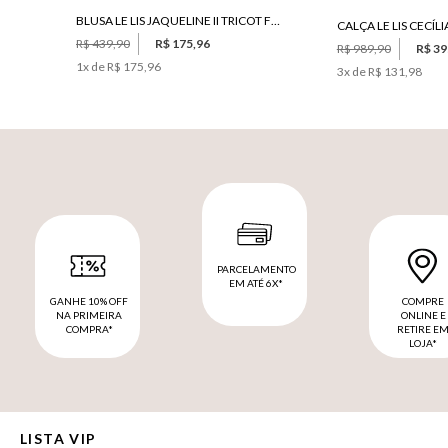
BLUSA LE LIS JAQUELINE II TRICOT FEMININA
CALÇA LE LIS CECÍLI
R$ 439,90
R$ 175,96
R$ 989,90
R$ 39
1
x de
R$ 175,96
3
x de
R$ 131,98
PARCELAMENTO
EM ATÉ 6X*
GANHE 10% OFF
COMPRE
NA PRIMEIRA
ONLINE E
COMPRA*
RETIRE E
LOJA*
LISTA VIP