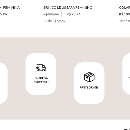
A I FEMININA
BRINCO LE LIS SARA FEMININO
5,96
R$ 239,90
R$ 95,96
R$ 199
1
x de
R$ 95,96
1
x de
R
ENTREGA
EXPRESSA*
FRETE GRÁTIS*
M