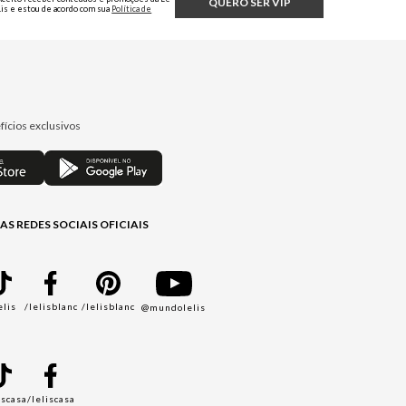
QUERO SER VIP
Lis e estou de acordo com sua
Política de
Privacidade.
fícios exclusivos
AS REDES SOCIAIS OFICIAIS
elis
/lelisblanc
/lelisblanc
@mundolelis
A
iscasa
/leliscasa