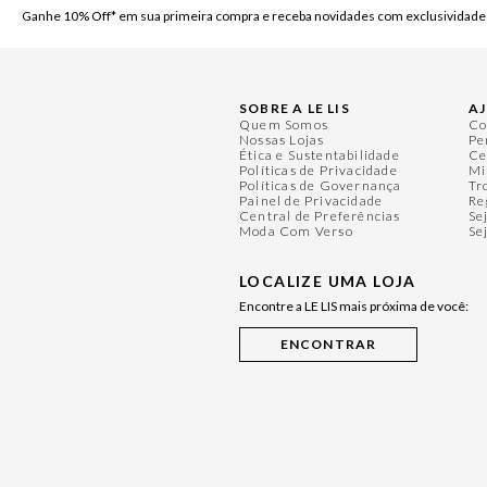
Ganhe 10% Off* em sua primeira compra e receba novidades com exclusividade
SOBRE A LE LIS
A
Quem Somos
Co
Nossas Lojas
Pe
Ética e Sustentabilidade
Ce
Políticas de Privacidade
Mi
Políticas de Governança
Tr
Painel de Privacidade
Re
Central de Preferências
Se
Moda Com Verso
Se
LOCALIZE UMA LOJA
Encontre a LE LIS mais próxima de você: