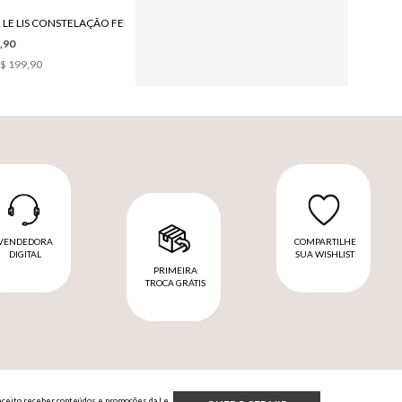
COLAR LE LIS CONSTELAÇÃO FEMININO
BOTA LE LIS MAJU FEMININA
,90
R$ 1.680,00
$ 199,90
6
x de
R$ 280,00
VENDEDORA
COMPARTILHE
DIGITAL
SUA WISHLIST
PRIMEIRA
TROCA GRÁTIS
Aceito receber conteúdos e promoções da Le