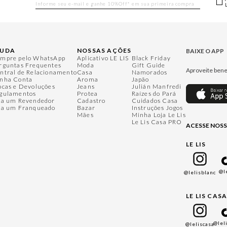
JUDA
NOSSAS AÇÕES
BAIXE O APP
mpre pelo WhatsApp
Aplicativo LE LIS
Black Friday
rguntas Frequentes
Moda
Gift Guide
Aproveite bene
ntral de Relacionamento
Casa
Namorados
nha Conta
Aroma
Japão
ocas e Devoluções
Jeans
Julián Manfredi
gulamentos
Protea
Raízes do Pará
ja um Revendedor
Cadastro
Cuidados Casa
ja um Franqueado
Bazar
Instruções Jogos
Mães
Minha Loja Le Lis
Le Lis Casa PRO
ACESSE NOSS
LE LIS
@l
@lelisblanc
LE LIS CAS
@lel
@leliscasa