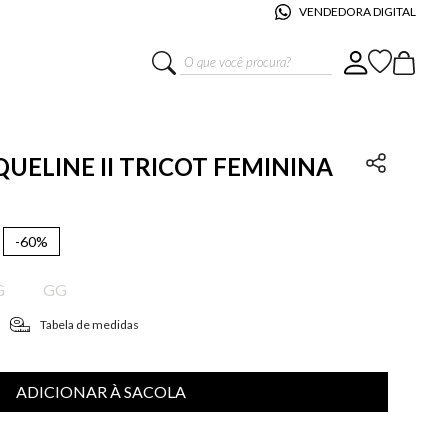
VENDEDORA DIGITAL
O que você procura?
AQUELINE II TRICOT FEMININA
-
60%
G
GG
Tabela de medidas
ADICIONAR À SACOLA