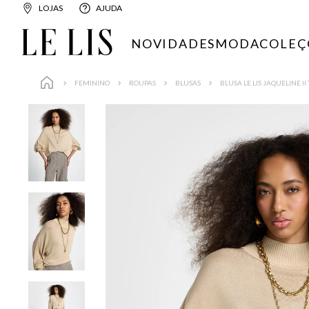
LOJAS
AJUDA
NOVIDADES
MODA
COLEÇ
FEMININO
ROUPAS
BLUSAS
BLUSA LE LIS JAQUELINE I