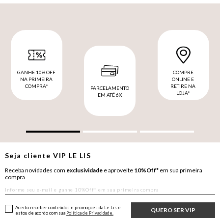
GANHE 10% OFF
COMPRE
NA PRIMEIRA
ONLINE E
COMPRA*
RETIRE NA
PARCELAMENTO
LOJA*
EM ATÉ 6X
Seja cliente
VIP
LE LIS
Receba novidades com
exclusividade
e aproveite
10%Off*
em sua primeira
compra
Aceito receber conteúdos e promoções da Le Lis e
QUERO SER VIP
estou de acordo com sua
Política de Privacidade.