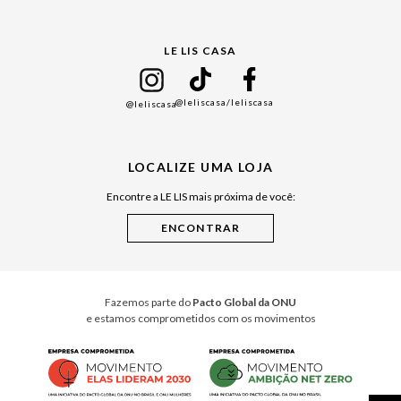
Gift Guide
LE LIS CASA
Mães
Namorados
@leliscasa
/leliscasa
@leliscasa
Japão
Julián Manfredi
LOCALIZE UMA LOJA
Raízes do Pará
Encontre a LE LIS mais próxima de você:
Cuidados Casa
Instruções de Jogos
Minha Loja Le Lis
Le Lis Casa PRO
Fazemos parte do
Pacto Global da ONU
e estamos comprometidos com os movimentos