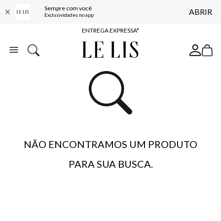
Sempre com você
ABRIR
COMPRE ONLINE E RETIRE EM LOJA*
Exclusividades no app
ENTREGA EXPRESSA*
FRETE GRÁTIS*
BAIXE O APP
10% OFF NA PRIMEIRA COMPRA*
NÃO ENCONTRAMOS UM PRODUTO
PARA SUA BUSCA.