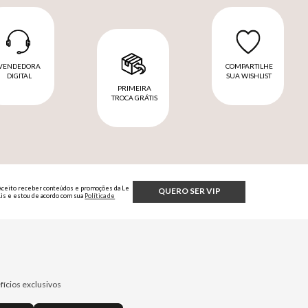
VENDEDORA
COMPARTILHE
DIGITAL
SUA WISHLIST
PRIMEIRA
TROCA GRÁTIS
Aceito receber conteúdos e promoções da Le
QUERO SER VIP
Lis e estou de acordo com sua
Política de
Privacidade.
fícios exclusivos