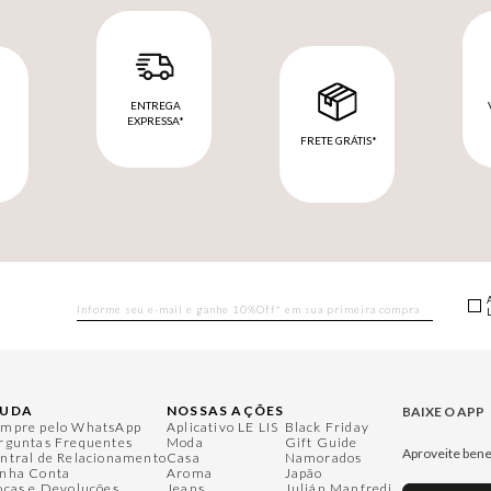
ENTREGA
EXPRESSA*
FRETE GRÁTIS*
M
JUDA
NOSSAS AÇÕES
BAIXE O APP
mpre pelo WhatsApp
Aplicativo LE LIS
Black Friday
rguntas Frequentes
Moda
Gift Guide
Aproveite bene
ntral de Relacionamento
Casa
Namorados
nha Conta
Aroma
Japão
ocas e Devoluções
Jeans
Julián Manfredi