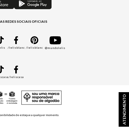
AS REDES SOCIAIS OFICIAIS
elis
/lelisblanc
/lelisblanc
@mundolelis
A
iscasa
/leliscasa
ATENDIMENTO
disponibilidade de estoque a qualquer momento.