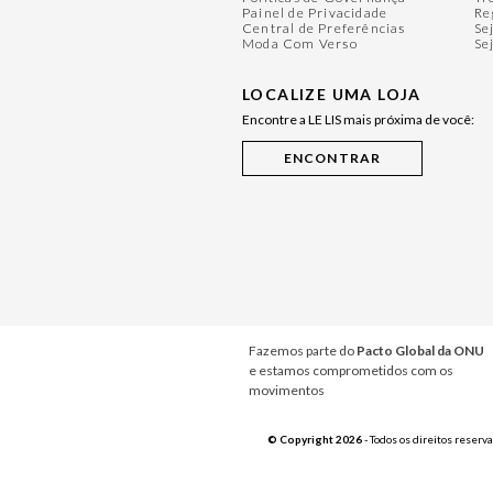
Painel de Privacidade
Re
Central de Preferências
Se
Moda Com Verso
Se
LOCALIZE UMA LOJA
Encontre a LE LIS mais próxima de você:
Fazemos parte do
Pacto Global da ONU
e estamos comprometidos com os
movimentos
© Copyright 2026
- Todos os direitos reserv