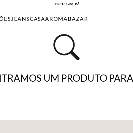
FRETE GRÁTIS*
BAIXE O APP
ÕES
JEANS
CASA
AROMA
BAZAR
10% OFF NA PRIMEIRA COMPRA*
TRAMOS UM PRODUTO PARA 