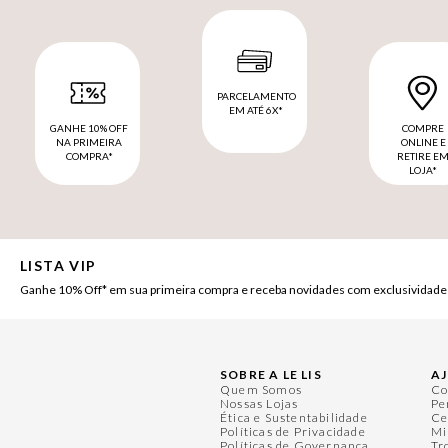
PARCELAMENTO
EM ATÉ 6X*
GANHE 10% OFF
COMPRE
NA PRIMEIRA
ONLINE E
COMPRA*
RETIRE E
LOJA*
LISTA VIP
Ganhe 10% Off* em sua primeira compra e receba novidades com exclusividade
SOBRE A LE LIS
A
Quem Somos
Co
Nossas Lojas
Pe
Ética e Sustentabilidade
Ce
Políticas de Privacidade
Mi
Políticas de Governança
Tr