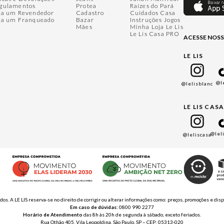
gulamentos
Protea
Raízes do Pará
ja um Revendedor
Cadastro
Cuidados Casa
ja um Franqueado
Bazar
Instruções Jogos
Mães
Minha Loja Le Lis
Le Lis Casa PRO
ACESSE NOSS
LE LIS
@l
@lelisblanc
LE LIS CAS
@lel
@leliscasa
ados. A LE LIS reserva-se no direito de corrigir ou alterar informações como: preços, promoções e 
Em caso de dúvidas:
0800 990 2277
Horário de Atendimento
das 8h às 20h de segunda à sábado, exceto feriados.
Rua Othão 405, Vila Leopoldina, São Paulo, SP – CEP: 05313-020