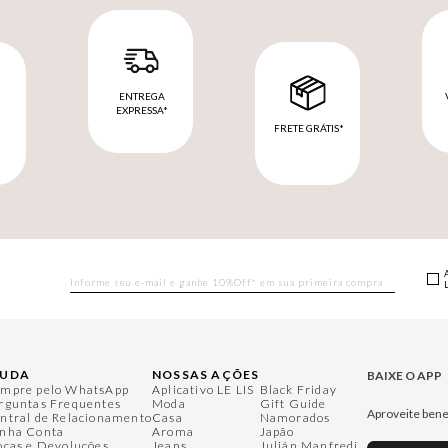
ENTREGA
EXPRESSA*
FRETE GRÁTIS*
M
JUDA
NOSSAS AÇÕES
BAIXE O APP
mpre pelo WhatsApp
Aplicativo LE LIS
Black Friday
rguntas Frequentes
Moda
Gift Guide
Aproveite bene
ntral de Relacionamento
Casa
Namorados
nha Conta
Aroma
Japão
ocas e Devoluções
Jeans
Julián Manfredi