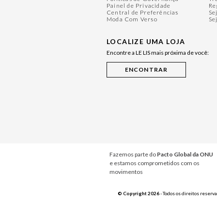
Painel de Privacidade
Re
Central de Preferências
Se
Moda Com Verso
Se
LOCALIZE UMA LOJA
Encontre a LE LIS mais próxima de você:
Fazemos parte do
Pacto Global da ONU
e estamos comprometidos com os
movimentos
© Copyright 2026
- Todos os direitos reserv