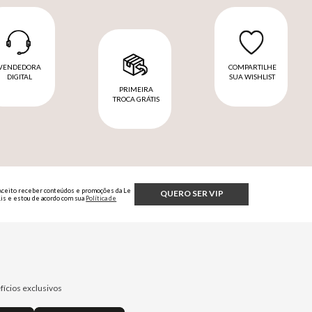
VENDEDORA
COMPARTILHE
DIGITAL
SUA WISHLIST
PRIMEIRA
TROCA GRÁTIS
Aceito receber conteúdos e promoções da Le
QUERO SER VIP
Lis e estou de acordo com sua
Política de
Privacidade.
fícios exclusivos