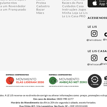
gulamentos
Protea
Raízes do Pará
ja um Revendedor
Cadastro
Cuidados Casa
ja um Franqueado
Bazar
Instruções Jogos
Mães
Minha Loja Le Lis
Le Lis Casa PRO
ACESSE NOSS
LE LIS
@l
@lelisblanc
LE LIS CAS
@lel
@leliscasa
ados. A LE LIS reserva-se no direito de corrigir ou alterar informações como: preços, promoções e 
Em caso de dúvidas:
0800 990 2277
Horário de Atendimento
das 8h às 20h de segunda à sábado, exceto feriados.
Rua Othão 405, Vila Leopoldina, São Paulo, SP – CEP: 05313-020