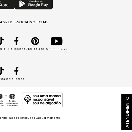
AS REDES SOCIAIS OFICIAIS
elis
/lelisblanc
/lelisblanc
@mundolelis
A
iscasa
/leliscasa
ATENDIMENTO
disponibilidade de estoque a qualquer momento.