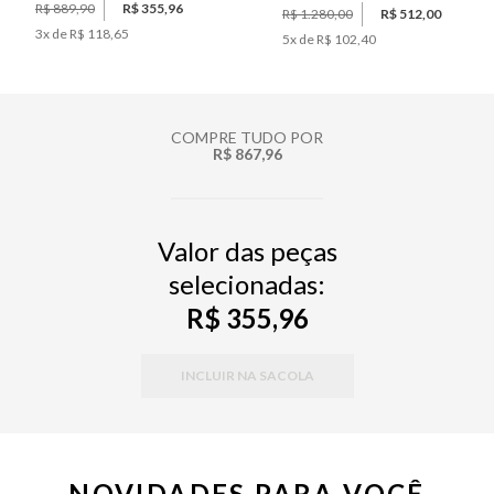
R$ 889,90
R$ 355,96
R$ 1.280,00
R$ 512,00
3
x de
R$ 118,65
5
x de
R$ 102,40
COMPRE TUDO POR
R$ 867,96
Valor das peças
selecionadas:
R$ 355,96
INCLUIR NA SACOLA
NOVIDADES PARA VOCÊ