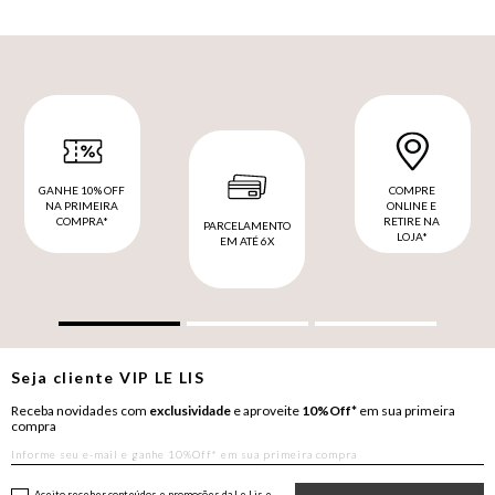
GANHE 10% OFF
COMPRE
NA PRIMEIRA
ONLINE E
COMPRA*
RETIRE NA
PARCELAMENTO
LOJA*
EM ATÉ 6X
Seja cliente
VIP
LE LIS
Receba novidades com
exclusividade
e aproveite
10%Off*
em sua primeira
compra
Aceito receber conteúdos e promoções da Le Lis e