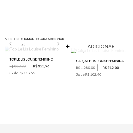
SELECIONE O TAMANHO PARA ADICIONAR
42
ADICIONAR
TOP LE LIS LOUISE FEMININO
CALÇA LE LIS LOUISE FEMININA
R$ 889,90
R$ 355,96
R$ 1.280,00
R$ 512,00
3
x de
R$ 118,65
5
x de
R$ 102,40