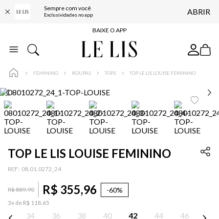
Sempre com você
ABRIR
FRETE GRÁTIS*
Exclusividades no app
BAIXE O APP
10% OFF NA PRIMEIRA COMPRA*
COMPRE ONLINE E RETIRE EM LOJA*
FEMININO
ROUPAS
TOPS
TOP LE LIS LOUISE FEMININO
ENTREGA EXPRESSA*
FRETE GRÁTIS*
BAIXE O APP
10% OFF NA PRIMEIRA COMPRA*
TOP LE LIS LOUISE FEMININO
:
08.01.0272_24
R$
355
,
96
-
60%
R$
889
,
90
3
x de
R$
118
,
65
34
36
38
40
42
44
46