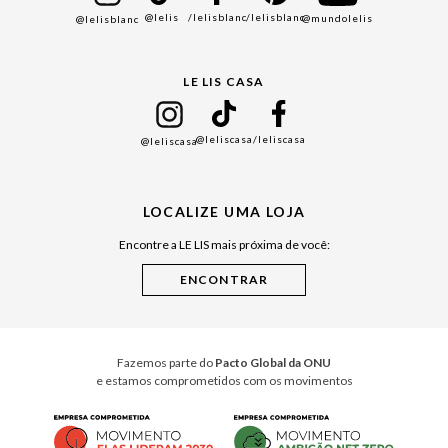
@lelis
/lelisblanc
/lelisblanc
@mundolelis
@lelisblanc
Black Friday
Gift Guide
LE LIS CASA
Mães
Namorados
@leliscasa
/leliscasa
@leliscasa
Japão
Julián Manfredi
LOCALIZE UMA LOJA
Raízes do Pará
Encontre a LE LIS mais próxima de você:
Cuidados Casa
Instruções de Jogos
Minha Loja Le Lis
Le Lis Casa PRO
Fazemos parte do
Pacto Global da ONU
e estamos comprometidos com os movimentos