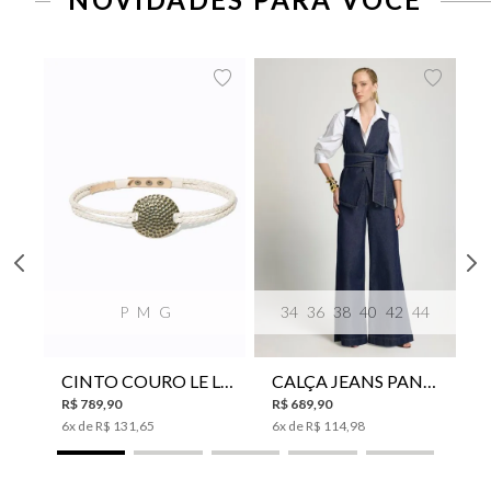
P
M
G
34
36
38
40
42
44
CINTO COURO LE LIS SUKI FEMININO
CALÇA JEANS PANTA WIDE LE LIS ISIS FEMININA
R$
789
,
90
R$
689
,
90
6
x de
R$
131
,
65
6
x de
R$
114
,
98