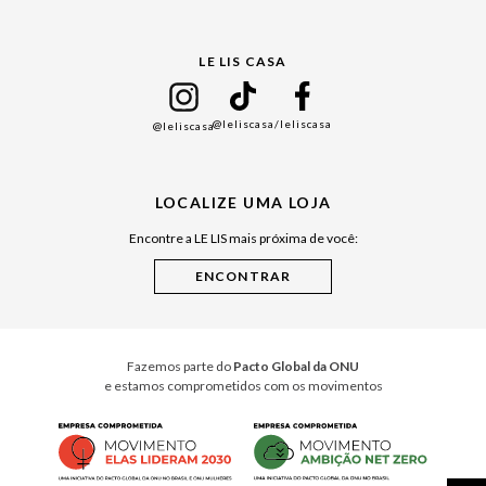
Gift Guide
LE LIS CASA
Mães
Namorados
@leliscasa
/leliscasa
@leliscasa
Japão
Julián Manfredi
LOCALIZE UMA LOJA
Raízes do Pará
Encontre a LE LIS mais próxima de você:
Cuidados Casa
Instruções de Jogos
Minha Loja Le Lis
Le Lis Casa PRO
Fazemos parte do
Pacto Global da ONU
e estamos comprometidos com os movimentos