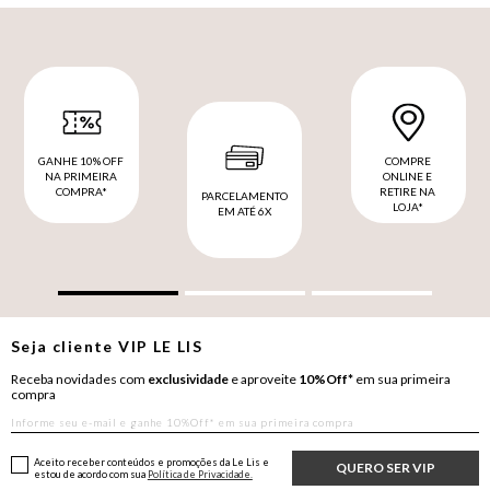
GANHE 10% OFF
COMPRE
NA PRIMEIRA
ONLINE E
COMPRA*
RETIRE NA
PARCELAMENTO
LOJA*
EM ATÉ 6X
Seja cliente
VIP
LE LIS
Receba novidades com
exclusividade
e aproveite
10%Off*
em sua primeira
compra
Aceito receber conteúdos e promoções da Le Lis e
QUERO SER VIP
estou de acordo com sua
Política de Privacidade.