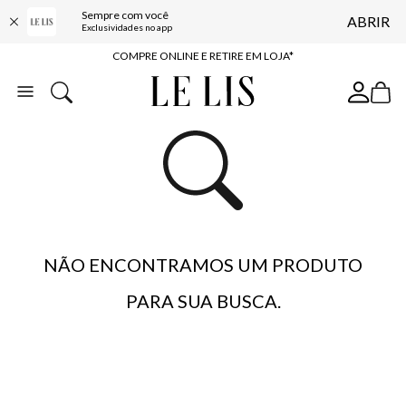
Sempre com você
ABRIR
10% OFF NA PRIMEIRA COMPRA*
Exclusividades no app
COMPRE ONLINE E RETIRE EM LOJA*
ENTREGA EXPRESSA*
FRETE GRÁTIS*
BAIXE O APP
10% OFF NA PRIMEIRA COMPRA*
NÃO ENCONTRAMOS UM PRODUTO
PARA SUA BUSCA.