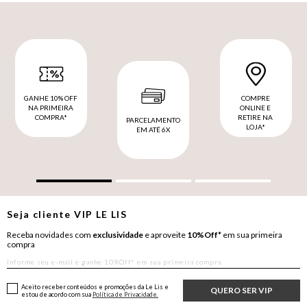
GANHE 10% OFF
COMPRE
NA PRIMEIRA
ONLINE E
COMPRA*
RETIRE NA
PARCELAMENTO
LOJA*
EM ATÉ 6X
Seja cliente
VIP
LE LIS
Receba novidades com
exclusividade
e aproveite
10%Off*
em sua primeira
compra
Aceito receber conteúdos e promoções da Le Lis e
QUERO SER VIP
estou de acordo com sua
Política de Privacidade.