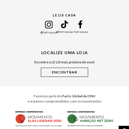
Gift Guide
LE LIS CASA
Mães
Namorados
@leliscasa
/leliscasa
@leliscasa
Japão
Julián Manfredi
LOCALIZE UMA LOJA
Raízes do Pará
Encontre a LE LIS mais próxima de você:
Cuidados Casa
Instruções de Jogos
Minha Loja Le Lis
Le Lis Casa PRO
Fazemos parte do
Pacto Global da ONU
e estamos comprometidos com os movimentos