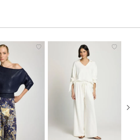
P
P
M
G
PP
P
M
G