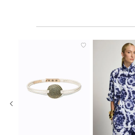
P
M
G
34
36
38
40