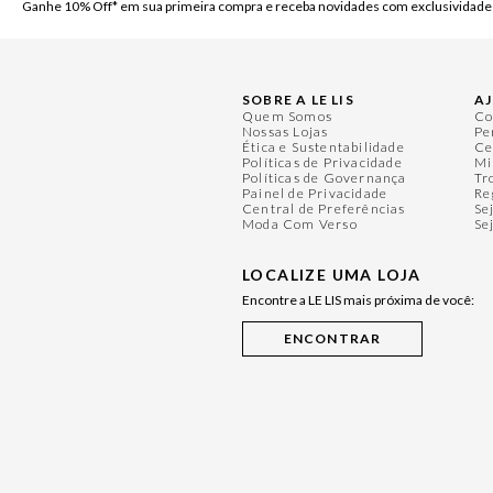
Ganhe 10% Off* em sua primeira compra e receba novidades com exclusividade
SOBRE A LE LIS
A
Quem Somos
Co
Nossas Lojas
Pe
Ética e Sustentabilidade
Ce
Políticas de Privacidade
Mi
Políticas de Governança
Tr
Painel de Privacidade
Re
Central de Preferências
Se
Moda Com Verso
Se
LOCALIZE UMA LOJA
Encontre a LE LIS mais próxima de você: