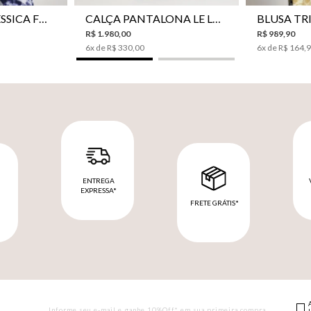
CAMISA LE LIS JESSICA FEMININA
CALÇA PANTALONA LE LIS SONIA FEMININA
R$
1
.
980
,
00
R$
989
,
90
6
x de
R$
330
,
00
6
x de
R$
164
,
ENTREGA
EXPRESSA*
FRETE GRÁTIS*
M