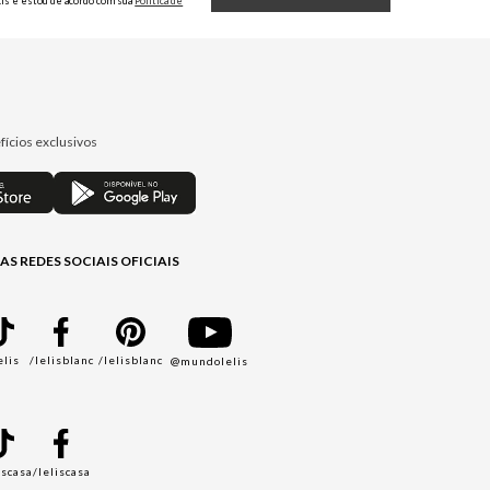
Lis e estou de acordo com sua
Política de
Privacidade.
fícios exclusivos
AS REDES SOCIAIS OFICIAIS
elis
/lelisblanc
/lelisblanc
@mundolelis
A
iscasa
/leliscasa