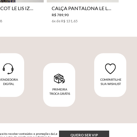
BLUSA TRICOT LE LIS IZUMI FEMININA
CALÇA PANTALONA LE LIS HORI FEMININA
R$
789
,
90
98
6
x de
R$
131
,
65
VENDEDORA
COMPARTILHE
DIGITAL
SUA WISHLIST
PRIMEIRA
TROCA GRÁTIS
Aceito receber conteúdos e promoções da Le
QUERO SER VIP