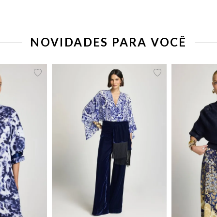
NOVIDADES PARA VOCÊ
42
44
46
34
36
38
40
42
44
P