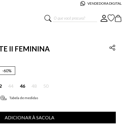
VENDEDORA DIGITAL
O que você procura?
TE II FEMININA
-
60%
2
44
46
48
50
Tabela de medidas
ADICIONAR À SACOLA