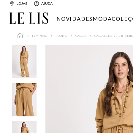
LOJAS
AJUDA
NOVIDADES
MODA
COLEÇ
FEMININO
ROUPAS
CALÇAS
CALÇA LE LIS IVETE II FEMI