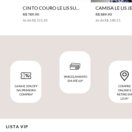
CINTO COURO LE LIS SUKI FEMININO
R$
789
,
90
R$
889
,
90
6
x de
R$
131
,
65
6
x de
R$
148
,
31
PARCELAMENTO
EM ATÉ 6X*
GANHE 10% OFF
COMPRE
NA PRIMEIRA
ONLINE E
COMPRA*
RETIRE E
LOJA*
LISTA VIP