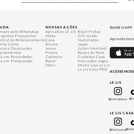
JUDA
NOSSAS AÇÕES
BAIXE O APP
mpre pelo WhatsApp
Aplicativo LE LIS
Black Friday
rguntas Frequentes
Moda
Gift Guide
Aproveite bene
ntral de Relacionamento
Casa
Namorados
nha Conta
Aroma
Japão
ocas e Devoluções
Jeans
Julián Manfredi
gulamentos
Protea
Raízes do Pará
ja um Revendedor
Cadastro
Cuidados Casa
ja um Franqueado
Bazar
Instruções Jogos
Mães
Minha Loja Le Lis
Le Lis Casa PRO
ACESSE NOSS
LE LIS
@l
@lelisblanc
LE LIS CAS
@lel
@leliscasa