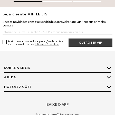
Seja cliente
VIP
LE LIS
Receba novidades com
exclusividade
e aproveite
10%Off*
em sua primeira
compra
Aceito receber conteúdos e promoções da Le Lis e
QUERO SER VIP
estou de acordo com sua
Política de Privacidade.
SOBRE A LE LIS
AJUDA
Quem Somos
Nossas Lojas
NOSSAS AÇÕES
Compre pelo WhatsApp
Ética e Sustentabilidade
Perguntas Frequentes
Aplicativo LE LIS
Política de Privacidade
Central de Relacionamento
BAIXE O APP
Moda
Política de Governança
Minha Conta
Casa
Aproveite benefícios exclusivos