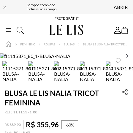
Sempre com você
ABRIR
ENTREGA EXPRESSA*
Exclusividades no app
FRETE GRÁTIS*
BAIXE O APP
10% OFF NA PRIMEIRA COMPRA*
FEMININO
ROUPAS
BLUSAS
BLUSA LE LIS NALIA TRICOT FEMININA
BLUSA LE LIS NALIA TRICOT
FEMININA
:
11.11.5371_80
R$
355
,
96
-
60%
R$
889
,
90
3
x de
R$
118
,
65