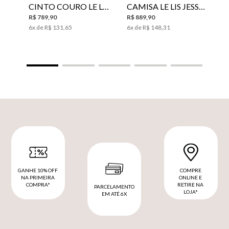
CINTO COURO LE LIS SUKI FEMININO
CAMISA LE LIS JESSICA FEMININA
R$
789
,
90
R$
889
,
90
6
x de
R$
131
,
65
6
x de
R$
148
,
31
GANHE 10% OFF
COMPRE
NA PRIMEIRA
ONLINE E
COMPRA*
RETIRE NA
PARCELAMENTO
LOJA*
EM ATÉ 6X