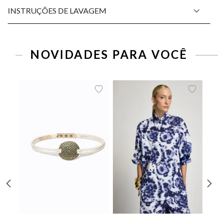
INSTRUÇÕES DE LAVAGEM
P
M
G
34
36
38
40
42
44
46
NOVIDADES PARA VOCÊ