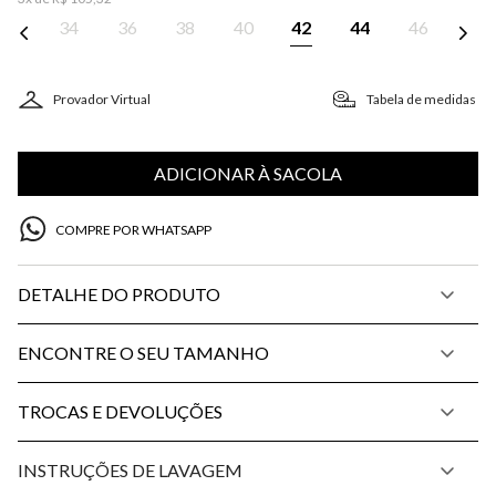
34
36
38
40
42
44
46
Provador Virtual
Tabela de medidas
ADICIONAR À SACOLA
COMPRE POR WHATSAPP
DETALHE DO PRODUTO
ENCONTRE O SEU TAMANHO
TROCAS E DEVOLUÇÕES
INSTRUÇÕES DE LAVAGEM