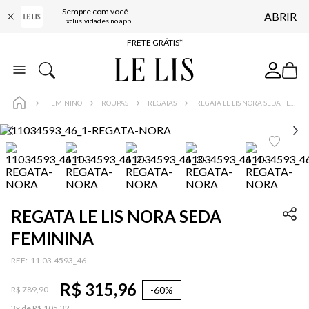
Sempre com você
ABRIR
ENTREGA EXPRESSA*
Exclusividades no app
FRETE GRÁTIS*
BAIXE O APP
10% OFF NA PRIMEIRA COMPRA*
FEMININO
ROUPAS
REGATAS
REGATA LE LIS NORA SEDA FEMININA
REGATA LE LIS NORA SEDA
FEMININA
:
11.03.4593_46
R$
315
,
96
-
60%
R$
789
,
90
3
x de
R$
105
,
32