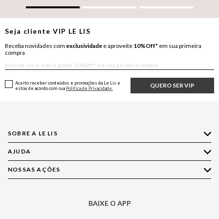
Seja cliente
VIP
LE LIS
Receba novidades com
exclusividade
e aproveite
10%Off*
em sua primeira
compra
Aceito receber conteúdos e promoções da Le Lis e
QUERO SER VIP
estou de acordo com sua
Política de Privacidade.
SOBRE A LE LIS
AJUDA
Quem Somos
Nossas Lojas
NOSSAS AÇÕES
Compre pelo WhatsApp
Ética e Sustentabilidade
Perguntas Frequentes
Aplicativo LE LIS
Política de Privacidade
Central de Relacionamento
BAIXE O APP
Moda
Política de Governança
Minha Conta