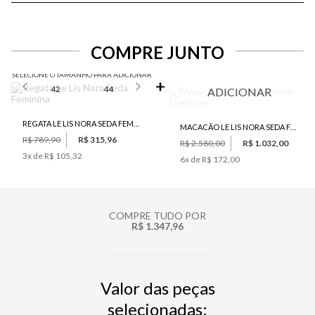
COMPRE JUNTO
SELECIONE O TAMANHO PARA ADICIONAR
42
44
ADICIONAR
REGATA LE LIS NORA SEDA FEMININA
MACACÃO LE LIS NORA SEDA FEMININO
R$ 789,90
R$ 315,96
R$ 2.580,00
R$ 1.032,00
3
x de
R$ 105,32
6
x de
R$ 172,00
COMPRE TUDO POR
R$ 1.347,96
Valor das peças
selecionadas: