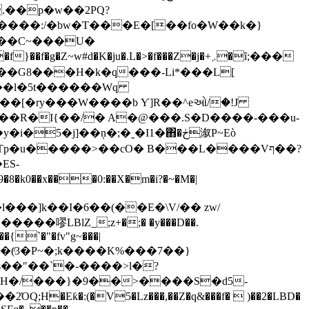
@����:/�bw�Ƭ���E�[��fo�W��k�}
���C~���U�
��l�5t������Wq
~U����Fڌ((���'�l��W�$6��5���[�ry���W����b Ƴ]R�
�^eઓ/�!J
ES-
��{`�"�fv"g~���|
�(ͭ3�P~�;k����K%���7��}
Eƙ�:(�V5�Lz���,��Z�q&���f�  )��2�LBD�