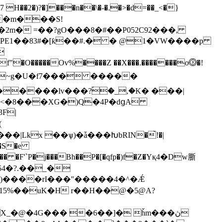
2m� =��?gO���8�#��P052C92���,

�����Ov%����Z ��X���.�������o⓷�!
�����lv���?ؐ�_,�K� ���|
3F|
(
/᝝�S�e
�� �F'`P�j���Bh��P�[�qfp�)f�Z�Yқ4�Dw䏳
54�?.��_�
15%��uK�H r��H��@�5@A?