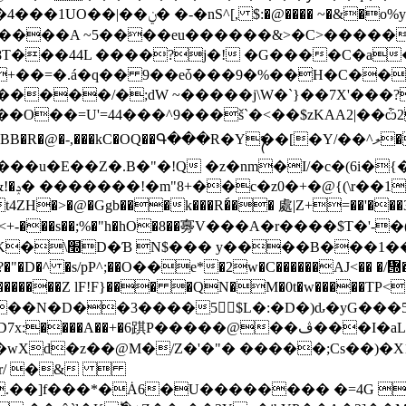
2�)?�]���n��\�-�.�>�d=��_<�}
T���44L ����?j�! �G����C�a�
����/�;dW ~�����j\W�`}��7X'���?
��=U'=44���^9���š`�<��$zKAA2|��ѽ2f"�O
�u�E��Z�.B�"�!Q �z�nm�I/�c�(6i�{
dցA
t4ZH�>�@�Ggb���k���R�́�� 處 |Z+=��'���
����<+-���s��;%�"h�hO�8��㝰V���A�r����$T�'-�
���ԽbRIN�̀!�|
n?�"�D�^ �s/pP^;��Ο��e*�2w�C������AJ<�� �
6�]�m�������Z lF!F}��� �QN�M�0t�w�����TP<
2��N�D��3����5$L�:�D�)ԃ�yG���
�μ]X����wXd
�z��@M�/Z�'�"� �����;Cs��)�X
�r/ �& 