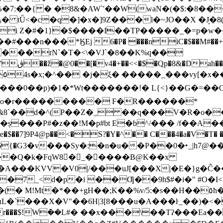
�7:��{ � �8&�AW`'��W(waN�(�$:�8��
i Z�#�1}�$����I��TP�����_�=p�w�
��n���*ӃEj 6�P� ���niC�$��M#��+�
��'a7
���0��p)�1�*Wt�������!� L{<}��G�=
(�o�r��������� F�R������*
&8`��d�^(P��Z�_ ��q���V�R�o�
���P#�z��!M�p#bt E�b^/��� /f��A��
7]9P4@p��<�S?�Y�^�� C���4�a�V�T� �$�
�� 6{�G3�v���Sy�:�n�u��P��0�‣_|
sR��Q�k�FqW8�_�����B@K��x
���KVV�V0|/���uJ[���X|�E�}g�Ĉ�
�7_<d�p�i ��Ƣ��9h$#�i�" #O�I