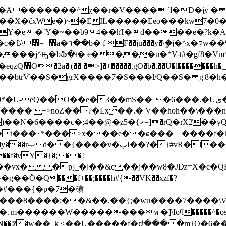
�X�ĉxWe�)~�EIL�����Eeo���kw7�0�=
�C\T���'Rk�P<�,��N�P
���j^ԣ�bՖ�ŧ� e���̪�u�*V-t#�gf8�
�6���.�Uی��.�O9����O7R�vc'���:-�3Ip&��/.��Y�GB��HIh&�|
��������|+>noZ��?�Lx��.� V��hoh��\���n
�t���~*���>x���e��ҩ�������f�
�Q���f+��;����h#{��VK��xzf�?
��#���{�p�7�磺
����W��������ϻ �]\Ioϥ�����^�osM�[�w�
���L���N��߶�w��_k <��U�����f�͖ժ����m}Q�6��