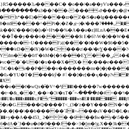
��ޢ.��p�w��2PQ?
`�Գ��������a3��?��-\���-dˢ���y�
�0h*��E)�����zr�Z�/S�a�lg����
�f}��f�g�Z~w#d�K�ju�.L�>�f���Z�j�+܇�ȋ;���
�E��G8���H�k�q���-Li*���L[
��Ť��y���ϋ�;����$t E�6?-W�]��W�
�ٟ_u�x�.���'�v�d;��D _C?���p����r�
���EY̳���ݽ��4y�i�5�j]��ņ�;�˷�I1�΋�ڂ溆P~Eò
}�7rC�k�u��P���v�������mr�]�j����
�~�M�|
3˗�X
��>�Ͽ/�xT�՜=-����d�#=��ד������嘐LBlZ_;z+�;� �y���D��.
�U�u/���x����x;F�c"�����>���ws�E�ˑ��|����� .���j!
�s�G.���Q����T<_(3�'z��Y���JN�^�
�,�[��\��b�����`߯a�
>ޙ���aV��D�L�s��"��`�-����>l�?
`3��u�d�9���J��>3�[m�!g.X��3k���2ΌԚ;H�