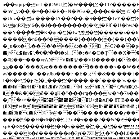
n��yqrqz�nsL�)OWU]�W���|�T1?�����E}R5�����ޕ3����C� �o��/�a��yѴu�
�n\d_y:��˯�=��3�R�~N�PGѧ�_���o�� ©
�Uǳ��ϖ ����ϯΛ��?��-�S���1vY�� 3
!&gqRZd6�,�J��������)�ƾ�E8`�U�bw/�8�m$����^�Pi�;�Z�ۍ����7���/�|~|ܕ�|�
��Y��݄���K�gu��fw'������z��Ink��K'���0)�[s�֗=Hߤ��%�A��a�z]8LnA��
�����n6��f�����}��l���{��{��Y
��j^d;��nv�٬.�0�/��l�:/۝�:�^�C�Ț ��Xۢ� ���/eD��lҰ)�W�C���z\��/�rY̳����?��R�I{��/� A�@���.S�D����-���u-
�#Ε��~���vrANV���벛��VB����}�&�bYdm���0/f˜�hM�[�S
ܕ,g���ٴ���Xγe�������l�����<��W��vc� �`�U�!�x���X�X� �;���e���Tp�u�����>��cO� B���L����Vף��?
w/����f�=��yJbo���|~�E�|g �&�� ���
1�E�F�j<�_����\���:��ѓ����`w��s�0ވ�YU�T�]���kӳ� #ٲ��]�e[��ܟ��p?v� �9�8�k0��x���0:��X�m�i?
���M���/H���R2��V7Z��h M=s:z�� A� Q%\��Q
�ީ��&�]�pȫ�l�gK�"���rזg���w�^�7a����o��f�wQx�ͣ�V^�Ӌ��I�����7w������l���]k��I�6��(��E�\V/�� zw/
�j՟�<^��y�5���ͭ͡����$� �U<;��ѭi]� 8T|B����t~�&_��?_
{�X�w�`��������n��O��z^6%�>�����X��^�\i� ;1t�
�m��̊9��d��Ќ¾v@�����.������y��
��)ŕ���H�r6�ℏ� ml�ɏ���2��&/�\���
xpR�/S����I��J�y��� �_���ף��+y��A��453_ 2�� �6��$w�y�\5��H�/���}�9��>����S�d5-
��j��x�d������s�3y(�7ZL �Y��L0��6�dA�