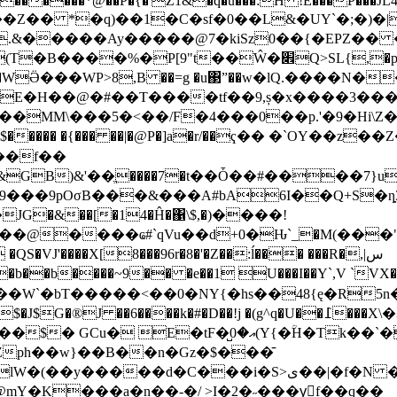
��������*@��P�{�'Z1&�q�u���:H !E���P���JL4
�JL.&�����Ay�����@7�kiSz0��{�EPZ��
L{,�pb����Bȉb ��x����6&@�^:�(�͡g��&�q ��r�
�x(��T��WӚ���WP>8,B ��=g �u΃ˮ��w�lQ.����N
E�H��@�#��T����tf��9,ș�x����3���!
��MM\���5�<��/F�4���0��p.'�9�Hi\
$����� �{��� ��|�@P�]a�r/��ҁ�� �`OY��z
c��f��
&GB)&'��ֱ����7�t��Ȱ��#����7}
��9pOσB���&���A#bA6I��Q+S�ȵ3
JG�&��[�14�Ĥ�΁\$,�)����!
��@����ҩ#`qVu��d+0�Ԋ`_�M(���"^�
S�VJ'����X[8���96r�8�'�Z��:ĺ��� ���R�,س|
<��0�NY{�hs��48{ę�R5n�T����ڀ�����z�[` (L
�6����k�#�D��!j �(g^q�U��߁���X\�3�Z"3�(P���
Y{�ؒH�Tk��`�|��$G�I2����4���`���
Zph��w}��B��n�Gz�$���̄
lW
�(��y�����d�C���i�S>ى��|�f�N ��*�d���-)���<�*�l�"�^ �5���.
mY�K���a�n��-�/ >Ι�2�˶���yْf��q��