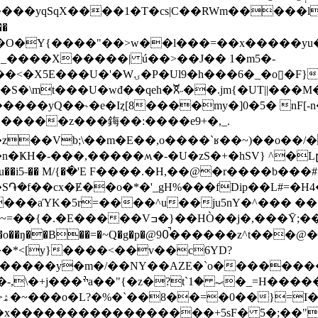
���yqSqX����1�T�cs|C��RWm�����l
��
�F}N�7ZR�~��������hp���-
\mt���U�wđ��qeh�ꬨ˶��.jm{�UT||���M�
����z���鋂��:����e9+�,_.
b;\��m�E��,o����`ʁ��~)��o��/�G�v���R{ײ�)�qQ
n�ҜH�-���,�����ʍ�-�U�zS�+�hSV} ^�L
��i5˗�� M/{�߭�'E F����.�H,��@�r����b���
S֏�f��cx�Ɇ��o�*�'_gH%���fDip��L#=�H
���aΎK�5r=����^u��ju5nY�^��� �
�Ȳ;����$��ڑ�o2>�W}��~<��ǫ�a��/
�̚�����z^t���@���jVd��̛�b�}N| ��
��*<[y}����<��v��c6YD?
�x�����������������+5sF� 5�;��"'�