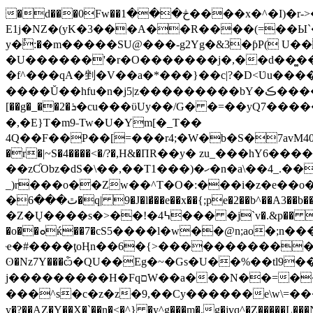
�d���0Fw��څ���1����x�^�I)�r->�A�������^χ��r�V���� `l�D�jy � uG��#���i�Y�>
E1j�NZ�(yK�3���A��R����(=��Ы`�
y�ٔ:�؜�m�����SU@���-g2Yg�&3�ƥP( U��Y�e|�`Y�~��b94��hΊ�d����e�?k�AvV���m������i�e�,��-^�MS�
�U������'�r�O�������j�,��d��͚��c�Ѣ\͸=+΋a�٦��b�ٟ f F��ju���y�\ީ�j�^x�קw��%
�f^���qA�剉�V��a�*���}��c|?�D<Ʋu����
����Ŭ��hfu�n�j5|z���������bY�ڪ����eqzQ΋O�2a�|(�� �>]�+�����.gO�b�.��U�l�������h�_V���I��_/�����h��ͧ�����<=
[��g�_��2�ܪ�cu���ϋUy��/G� �=��yQ7������btrѶ��S�grX����7�S���l/Q��S� g|8�h�꼨�R����f��y^.�rY��O/N�'E=|
�,�E}T�m9˗Tw�U�Ym[�_T��
4Q��F��P��[=���r4;�W�b�S�7avM40*�Ū-eQ��O��e�3��mS��˼
�r�|~S�4����<�/?�,H&�ПR��y� zu_���hY6
��zƇObz�dS�\��,��T1���)�ހ�n�a\��4_.��)��N�6����c�;4��@�z5�{ޜ=]�rQ�rX2͐��yQ==+����c`Y���O%s��D�^=/꺜�pk�p8S��?
_)r���o��Zw��^T�O�:���i�z�e�
�o
�ٿ���6�q| 9�J�l�̛��e��x��{;pe�2��b^��A3��b��y� ��rޞd��{����v�بI��?�}#vR�l���Oa�꛰����Q��Ǎ��r^�����i��g�7�Xl)�
�Z�Ų����s�>��!�߆4��� �j`v�.&p�� ��f�vY�}�;��!
�o��ܘќ��7�cS5����l�w��@n;ao�;n����vx��p]_�ǂ��&c��j��w8�Jǲ=X�c�QFx��� �Q����F��j�����}
ҽ�#����ţoӉn��6�{>������������g��Ӫ
ʘ�Nz7Y���ѽ�QU��Eg�~�Gs�U��%��tl9
j���������H�FqםW��a���N��=����8����;��&��,��{;�wu����7����\V��A�툰�>�GM��{�q'�<$�ߑ��=k{L�}
���^s�c�z�z�9,��Cy������e\w\=���.|m��
y�?��AZ�Y��X�`��n�<�^} �y^g���m�,g�jvq^�Z��