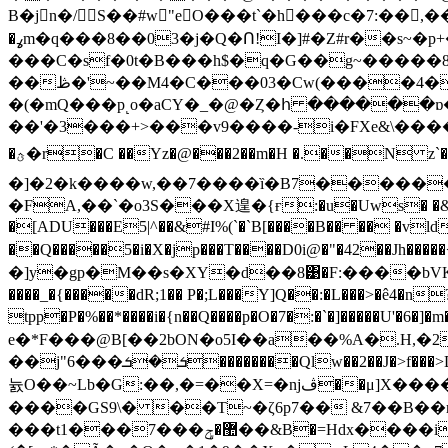
B�jn�/ S��#w"eO���t`�h���c�7:��,��4���1UO��|��ݧ� �-�nS^[, $:�@���� ~�&�o%y7 H��
�ߩm�q���8��03�j�Q�Ո!І�]#�Z#r��s~�p+����A ~5����eu������&>�C>������m���S!
���C�sf�0t�B���h$�q�G��g~�����8
��ڟ�'~��M4�C���03�Cw(����4�+��=�.á�q�� 9��eȱ���9�%��H�C��PE1��83#�[ƙ��#.� � @1�VW����p
�(�mQ���p˻o�aCY�_�@�Ȥ�հ ������ɒ�
��'�3���+>���v9����-i�FXe&\�����O
�ؿ�r�C ��Yz�@���2��m�H �.��N z`�BB�R�@�-,���kC�OQ��Գ���R�Y᭪��[�Y/��^ލ�~g�U�f7��� �����
�]�2�k����w,��7����ȉ�B7�������
�FA,��`�o3S���X遑�{ғ:�u�Uws� �&!�ݚ� �������!�m"8+��c�z0�+�@{(\r��1<�8���XG�)Q�4P�
�[ADU���E5|^��&#I%(`�`B[����B�� �� �vld
��Q�����5�i�X�jp���T����D0i@�"�42��Jh�
�]y�gp�M��s�XY�d��8͹�F:����bVK�\׭D�Ɓ N$��� y����B���1����|Lkx ��ѱ)�ǡ
����_�{�����dR;1�� P�;L���Y]Q��:�L���>�ê4�
tpp�P�%��*����i�{n��Q����p�O�7�:�`�]�����U'�
e�*F���@B[��2bON�o5I��a��%A�.H,�
��j"6���ܭ�ܭ��������Qlw��2��J�>f���>D7x:����A��+�6踑P�����@��ڤ���I�aL)����rI���"�����4�^�Ǽ
늀O��~Lb�G:��,�=��X=�ǌڤ�
��
��GS9\� ��T~�ζ6p7�� &7��B�
���t1���7���޺�ݯ��&B�=Нdx����i.��]f���*�Ȧ6�U�������� �=4G X_�@�4G��� �6��]� ȟm���ڽ