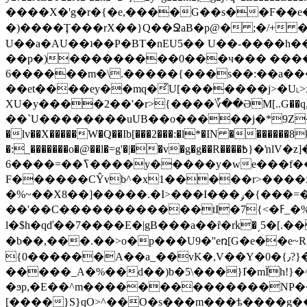
����X�'g�r�{�e,����G��s��F��e
�)����Ţ���rX��}Q��ՋaB�p@� ;�/+ �8
U��a�AU��ʇ��P�BT�nEU5�� U��-����h�
��p�)���������0���ч��� ����
6������m�\.�����{���s��:��a���
��et����ey��mq�̊U[�������j>�U˪>x�׻#�=Z�%X6F|�����⢭�%|���z�_���}؛F�:����H��˽
XU�y����2��'�r>{����؆��ƏM[..G��q,�U1�^GX�s�ק��<�����ru����K/-54 e�
��`U��������uUB��o�����j�*9Z�����
�lv��X�����W�Q��Ib[���2���:�l*�ІN �������8�m
�:_�������o�@��l�=g'�|��v�g�g��R����߿}�ŉlV�z]�,�6��Xe��:?�Ҧ6/��j]�M$d�=����E9� �&��!����.A>z�l����; ���"�X}�
6����=��ߖ����y�����y�we���f�� ߏ��8�_م���|9^~8��0����G����˃���?
F������CŶvb^�x1�����r>����x����u��q������5c�&hg؃rH�ڑ��ݽ�,Xܲ�߼SU'���2_�S��)Ξ��u�8'���
�%~��X8��]�����.�I>���I���ݛ�{���=�ԻK?�E{V�o����ES>/���h�I���I�����Ӻ.gů�2j.��%L�[0�O4ND����@��?
��'��C������������tI�7{<�ߓ_�%���i%�Ν�D�~� 9�aFΝ8��Up3||<�s5���Ce�Rȓ��=g����p�?
l�$h�qď��7����E�|gB���a��ȓ�r۠k�͵5
�b��,���.��>o�p���U9�''eռ[G�e��e~
{0������A��a_��vK�,V��Y�0�{٫?}���6[�uS<-ڶ\]�_���_�b���~"Y�,� `n�}2�������0[T����l*e� ��������}
�����_A�%��d��)b�5\���}݁I�mΪh!}�
�ϧp,�E��^m��������������NP��
[����}S}qO>^��O�s���m���ѣ����g����k?>