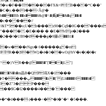
SFq�. ��p��
 �C�y.��tt��<Â@�
��c�� ���//
&T*5��o;U�h���x90�Cq$�0G��7��
Z�"���� .�E�i�� � �E�vIԩ�2���
��Z�2��!�UB9�Ø���g�9籐c��B1�
u�w���rNgx� 6�����g�m|
R��]9�W];�4�3��wO@hV�e�)�l�r
}VR��@֘���$�"['���jL"]
h����Hf���b�