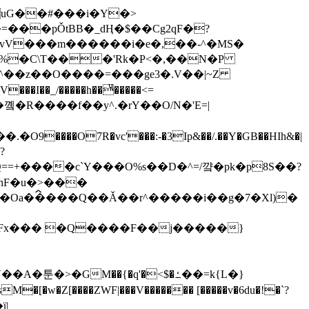
���pǑtBB�_dӉ�$��Cg2qF�?
Vm^��z��O����=���ge3�.V��|~Z
?
hF�u�>���
Z[����ZWF|���V������� [�����v�6du�!�`?
ϊ|