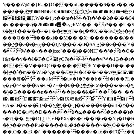
N���W@l�{R-,�{O���uU�����6��b��u�
��2��}����N��yO>�J���Zj tw��r����IR}��~�3
����;���˛��Ӷ.W��{ٸ;��m�Ͷ�Tt�'��2��l��5�O�Y{����"��>w��l���=��x�����yu� ��Xu]��jY�.ǃU5JY�r����0��
�q���:�-)�ں<�݋�������2RV^��=�ɲ?��|�U�S_����X�����| ú��>��J�� 1�m5�-
z�T�����~�L��T��լ��X,��Sw�y��<�X5E���U�'�Wۍ�P�Ul9�h���6�_�o▯
���Q��i���xi��M��`�X=�������/���S�
��f�z�i�yݮ���f]V���:�d�$A��z���`^�����yQ��˞�e�Iȥ[8����my�]0�5� nF[-n�k��a�cP{N�y��b1%�R1H+�P�
� W��~���jceo`���)��0NH]��'�;)�O��
{&ƽ��v��İ�F�Ͼ��yQ7e��a�v[W�1G��r�z��V
�b��V��EQO����;�ְ�� Y���U��`��
��`�m��Wu�^ԫ��/O۪w�Ӣ��^��vv�cI�v��u
���6[�\��s M�uv�i�7��b�d�i��7L�
ʞ�y�^^���A�O�Z=��b���f6\�����ӣ�
�)�G�����n��w��|oo��k�����_��~=��{�.�E�����Vߏ�}��HÒ��j�,��
��v���dD��]�7t�mev��ǃX#5�z8�Y�1�� ��{ �o��ŋ��B��=�~Q�g�p�@߀9
HA�td����ͪu{\���� ]]�����9��m1�*�
���IC�i<%�D���(� r�ܔ�����:;���)������y�m�/��NY��AZE�`o��������/?�x��-��g��i��������!𩽌
z�7{��=�O{ݲ.P{Vl�PXy�8�O��f�a��Yq�U�i�-,\�+j���ׯa��"{�z�?t`ޙ- �1�_=H�����������N8k_#��p o�]a�/
���v\��Pu�����֍,�ɗ�����>�O���ۿ<9�~���o�L?�%�`��8��=�0��}=I�g�j�|
��,O�,�c3`�(_���������>�κo�t�FQz�