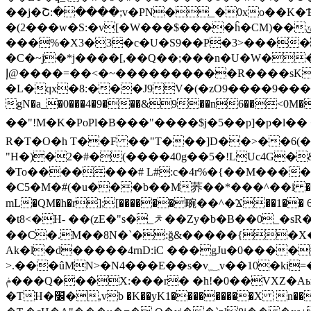
��j�Շ:�����;v�PN�_�0xo��K�Ѣ
�(2���w�S:�v[�W���$����ĥ�CM)��ݶ� tǕ<�c�q�]�x�]9Z���l�~JO��X �J͙�8(}���l �%y�D�wO@��w
���%�X3�3�c�U�S9��P�3>����
�C�~j�*j����[,��Q��;���n�U�W���#�
إ@����=��<�~����������R����sK���rN`�T�<\�VJ`�8��K%q��
�L�qx�8:���J9V�(�zO9����9���'ڨ��ž�@0��[�v4�+��<<�$�Qp�8&�Dah��e�����A�
gN�a_�0���4�9���&
9��n6��<0M�٥4s�x;�^�� �j�ξ� �����_���vy[�x����}
��"!M�K�PoPl�B���"����$j�5��p]�p�l�� 
R�T�O�h T��F ��"T���]D��>��6
"H�)�2�#�(����40g��5�!LUc4G�
�To�������# L#:c�4r%�{��M�����ș
�C5�M�#(�u���b��M荞��*���^��i �e�$��
mL�QM�h�r];[������畹��^�Ϫ��1
�t8<�H- ��(zE�"s�_ᅔ��Zy�b�B��0_�
��C�.M��8N�`�:ğ&�����{�X�A
Ak�l�d�����4rnD:iC ���gJu�0����
>.���ûMN>�N4���E��s�v؁v��10�ki=�(� M!Mt�*��+gH��;K��%v/5:�s��H��٥ħ��&Ͱ��N�� �]I.���2L�
ݥ���Q���X:���r� �h!�0��VXZ�AыL�`���X�V"��6H|3[8���u�A���ŀ_��)�<��H.@�w�d? ��d��:�-
�TH�׼�,vb �K��yK1���������X n��r���$!W݁��L#� ��x���\��Tʔ���Ea��P�AF���D玶�H�]e��-