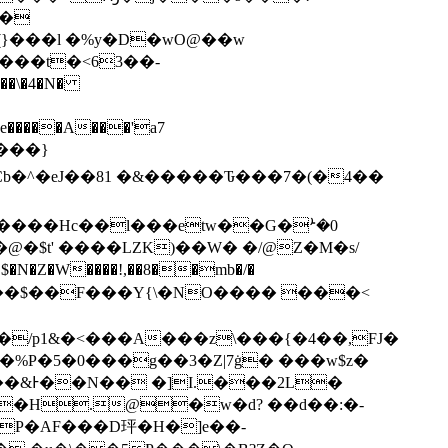
�
���t�<63��-
�\�4�N�
��Cb�^�eJ��81 �&�����Ԏ���7�(�4��
����Hc��l���etw��G�ܑ�0
@�$t' ����LZK)��W� �/@Z�M�s/
N�Z�W����!,��8��mb�/�
h7@���$��F���Y{\�NO���� ���<
�/p1&�<���A���z\���{�4��,FJ�
<�%P�5�0���g��3�Z|7ġ� ���w$z�