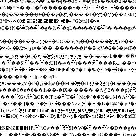
7,�� ŵ`ɫ�Kؕ�+Z��ȩ��3Y =�jbYP��A�2]
I@H,
�{N�Fı� �g�& �qL��t��Y�'� ���gx
}eeA��[��k��w�+�UOz�n{Aj������eF�
���?��Rᆺ��/
 �_S��Q��E*[?+��6�a�aկ��>���0
H�-v�r���:���Rח��,ت�,v0T2s���T��K�It?
G8�3�0{ޮ���S��D�[��ۘF�#�.L�%xD� 8�
�e�R�"[p >�pqТ-
�z �;�o�[� �*4P?:��p
�����G>ӐhQR�JP;a� T�Maؔ�{��X�u M�A
ҹu���,]���+���N>z{��B�E@`�'pP�
R�qs���aQ(+o9hc�� Dy�.*Dy�ps'�is��z� �6w�
U� `�� �<���V8��!7Az���[cG���Gw