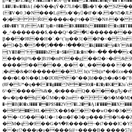
g\+��PZJ�qƹVJ��2m�V�Õr^@� ���2�5���2�8�ƹt^��Y�M
L��U�w�f�kk{߃�N��qÝ�Z7L8�U׻a�Y�;� SZ���Z�� *�q)��1�C�sf�0��L&�UY`�;�)�|�w�F��T����FX&=P B���*C��־
{�V�0ˌ3�N���L@x�'�y�tF�\�,i�%̔5
�)�l Ŕ0����e�ɠ=t��T�N#-�'� (T�B����%�P[9"t��Ŵ�׎Q>S
c��v��Y`R)!A�I`Jp�i+8��r�K����B(�����H
�_^�������$,���Q^�Ջ�U��������
ٍB���9R��H�`.�^(`iӈ��3{��P�<� Jm
�3�ֆ.�5��[5���+!���R �k[���S�ø�Jt`&�
[Y�B�"����bZ:�=$�#E�c�ո!�#~�� ���
���9@%��]B19�mPO��g]��f2�>�d;&|
����9�����_�� �\_����� �'�9�
;�u�&�0!�������U h(x"h[n*�t�Ecө��
��r�L�N��Lh�lJORN�"��Ҙld��ҫb�a�S�|"8
(8F�U*�q�ܴ�I�'�g��� N�l0(�+�2�y�K� �2u`c �Q
6^�����%&�_�t���uQ�.���gԠ\�v�b��b����~9�� �e��1 U���I��Y`,V `VX����N�h�m晶B�QҎ塙X�1���
�w�lp��hj�ŬM�y�2on+��S�M�M[��Wˋ�bT�����
�+�B[�0�xJ���`��P$S��2V7�L2��Ą1�'�����X���$�J$G�®J �
�¥і��HL�X��$� �?��wO�#�3� ��$� GCu� E�tF�އ�0̺(
�'�~O5���U�<1�m�F�3�:p���J8�%��
�M�qi�9��G�٩�R����~�i7���
IC�Y
��e!?���s�υ����6@+����B� ����57@