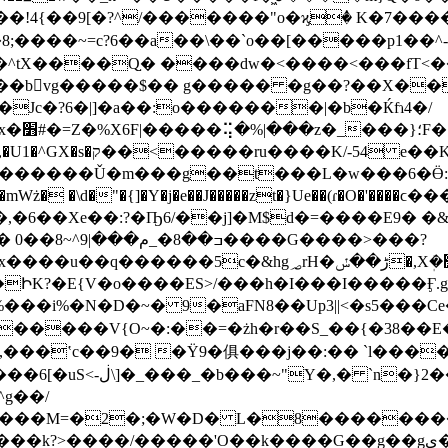
�
�!4{��9[�?^/�������"o�ϗٝ� K�7����
;����~=c?6��a��\��`o��[�����p1��^-"�
�^tX����Q֣� ����dw�<����<���fT<�
�bvg�����$�� g����� �g��?��X��
Jc�?6�|]�a��:o�������|�b�Ќfɿ4�/
� `?
�K=���M�G���r��
�Ǔ�m���g��t���L�w���6�Ӫ:]�6?�����
Wż� �\d�"�{]�Y�j�e��J�����zt�}Ue��(ɾ�O�'����ϲ���Ţ
Qo��F��a��VSK5���l^̪y�o��$=���=���{|O���a.�IyO=�'euO��=��-
�[.�������V{O~�:��=�żh�r��S_��{�38�
R,���ʽc��9� �Ϋ9�俱���j��:�� `l���
^g��/
��M=�2�;�W�D� L�8��������9
����/�����'O��k����G��g��gې�r�4��@���/9�