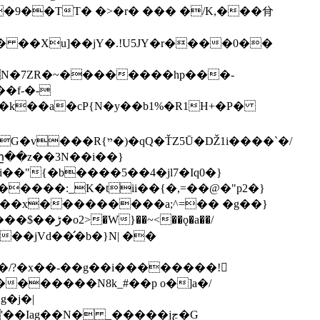
�9��TT� �>�r� ��� �/K,���䏌
�f-�-
�ŤZ5Ū�Ǆ1i����`�/
ը��z��3N��i��}
#i��"{�b����5��4�jl7�Iq0�}
4�����:_K�t
ii��{�,=��@�"p2�}
���x���������a;^=�� �g��}
�Iag��N� _�����jڃ�G