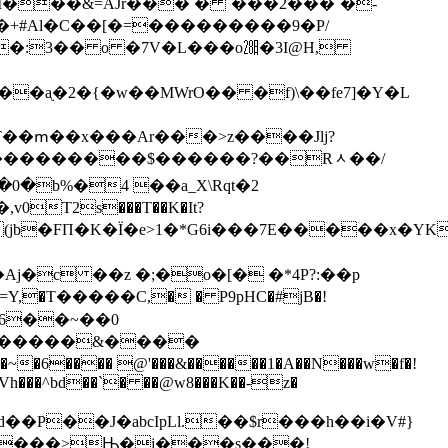
��M���&=AJr��� �
`���2���`�-
#�
�ᶏ�2�{�w��MWrO�� �f)\��
fe7]�Y�L
�T��ՠ��x���Ar���>z����Jlj?
�b%�4 ��a_X\Rqt�2
ui(jb�FΠ�K�Ї�e>1�*G6i���7E�����x�YK
�6��~��0
�
����&����
mEiVh���^bd��`� ��@w8���K��-z�
x4���>Ԣ�ј���s���!