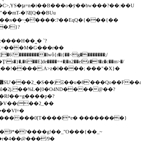
C>,YS�ƫa=n�i��B���o�ӯ��bw���?��:��U
�͏mT-�?Ƌ[Q��BUu
��ɴ��~̟�҇����:?��EqQ�{���{��
�J}?
����lwô{r�i{��<g��������;/
\s�}�,�6��E]de����=+�|�n2��eIz�˦�z�c��m>�/
�E�V��(��2_��
���Vĭ=�
*�?����g!��_''O���{��_~