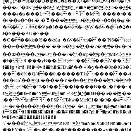
ީ(�[؏a*�Ã�x�O�m�1�9��X<�wL4��<
���a,`�0K`̶��מih|�V��A���ꆼD���%d�* Y� �{!�Ȭ������Y�,tƻ������+#Al�C��[�=���������9�P/
���ǝ�x���L= ��q�+ �Ml_����/�'��ؤ�/����Ҿ+���y�.���i�1� �i��2-xbI�:3�� o �7V�L���o㏻�3
�I��o�*�L�-�❢��� 0���~�כ�[�@�B*800:�,�H����;�����$��"G冴ʀH�
��؊8�Vp�[����~@W'�f�ȡt�2�#C
J�S���AU�7��
�O���kk�[S��/z8u_�tW�ktn���[N6�
��w��k���`�� S�r���7�9l��o�<�6�/ۋ\2a=�[��"������i*�Ξ~oV�2�5�weF���������$���
��dz���,�u���7� �mp�p� M!P1 �
�i�:R'���yB��еH@~ .����V�� ���$!���;U
����gt*�"P�����%�r�FDu�ή���y���0c�!
���d%�Q(4��0,�����T1z~������-��
�h�Ic6`��qL�����Y��v����O�WO���gV�F�ڧ�$@��M:��H|� ^[�8���)�Aj�c �
<﵂,g^P��1Ҍ�1�� ��J����B��_�E��~����6 �a�8��1\��-�iX� ����`�A@2���pҘt=Y,�Τ�����C,� � P9pHC�#jB�!
����w���^Yw\�0��>^3/����И��h��
i��V(mI�PSj :FBhw�MӕlC1�!�9�i�#
D+�n��h�����!;Ó�"�C{ۑt��4�p��a$���n�i)Dv<�+�5���BBfn�u��wX�X�Q)^�3:�i��5���~�6���� @'���&������1�A��N���w�f�!
�K���H����$�Ih���=p�(�@��S��ib��7ph��psO�'is'
��n��B�.��,��H/�� ��
؋`���m vۻ!G#=':�Fz�"%�Nt�ċXo�ď�N�t��Q�^�:K�MZ�I�I�4�Fi'٩Cw��H�W���>�D��g�d��P��J�abcIpLl.��$r���h��i�V#}
��EY�q_\�w�9�#��$�����o��wv�\�-�