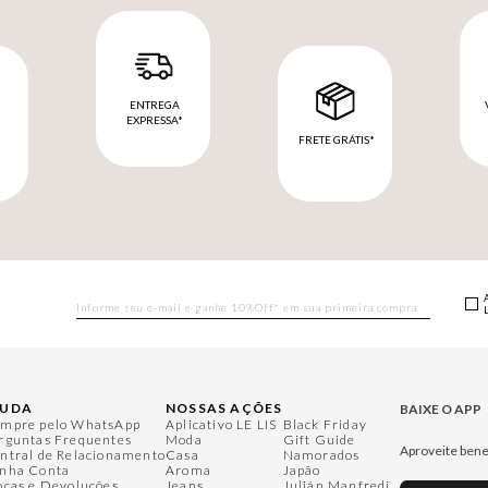
ENTREGA
EXPRESSA*
FRETE GRÁTIS*
M
JUDA
NOSSAS AÇÕES
BAIXE O APP
mpre pelo WhatsApp
Aplicativo LE LIS
Black Friday
rguntas Frequentes
Moda
Gift Guide
Aproveite bene
ntral de Relacionamento
Casa
Namorados
nha Conta
Aroma
Japão
ocas e Devoluções
Jeans
Julián Manfredi