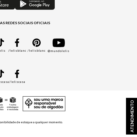
AS REDES SOCIAIS OFICIAIS
elis
/lelisblanc
/lelisblanc
@mundolelis
A
iscasa
/leliscasa
ATENDIMENTO
disponibilidade de estoque a qualquer momento.