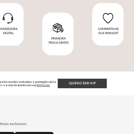
VENDEDORA
COMPARTILHE
DIGITAL
SUA WISHLIST
PRIMEIRA
TROCA GRÁTIS
Aceito receber conteúdos e promoções da Le
QUERO SER VIP
Lis e estou de acordo com sua
Política de
Privacidade.
fícios exclusivos