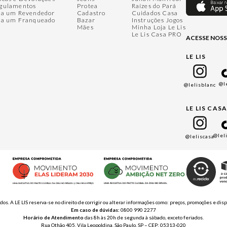
gulamentos
Protea
Raízes do Pará
ja um Revendedor
Cadastro
Cuidados Casa
ja um Franqueado
Bazar
Instruções Jogos
Mães
Minha Loja Le Lis
Le Lis Casa PRO
ACESSE NOSS
LE LIS
@l
@lelisblanc
LE LIS CAS
@lel
@leliscasa
ados. A LE LIS reserva-se no direito de corrigir ou alterar informações como: preços, promoções e 
Em caso de dúvidas:
0800 990 2277
Horário de Atendimento
das 8h às 20h de segunda à sábado, exceto feriados.
Rua Othão 405, Vila Leopoldina, São Paulo, SP – CEP: 05313-020