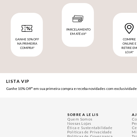
PARCELAMENTO
EM ATÉ 6X*
GANHE 10% OFF
COMPRE
NA PRIMEIRA
ONLINE E
COMPRA*
RETIRE E
LOJA*
LISTA VIP
Ganhe 10% Off* em sua primeira compra e receba novidades com exclusividade
SOBRE A LE LIS
A
Quem Somos
Co
Nossas Lojas
Pe
Ética e Sustentabilidade
Ce
Políticas de Privacidade
Mi
Políticas de Governança
Tr