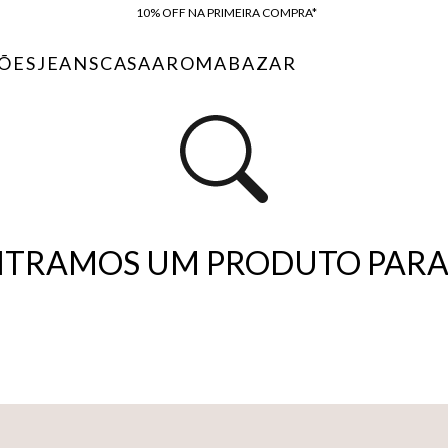
10% OFF NA PRIMEIRA COMPRA*
COMPRE ONLINE E RETIRE EM LOJA*
ÕES
JEANS
CASA
AROMA
BAZAR
ENTREGA EXPRESSA*
FRETE GRÁTIS*
BAIXE O APP
10% OFF NA PRIMEIRA COMPRA*
TRAMOS UM PRODUTO PARA 