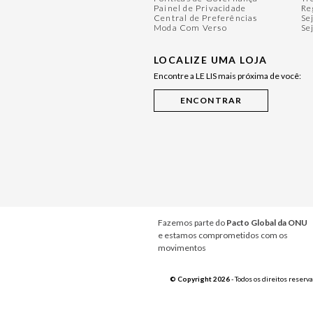
Painel de Privacidade
Re
Central de Preferências
Se
Moda Com Verso
Se
LOCALIZE UMA LOJA
Encontre a LE LIS mais próxima de você:
Fazemos parte do
Pacto Global da ONU
e estamos comprometidos com os
movimentos
© Copyright 2026
- Todos os direitos reserv