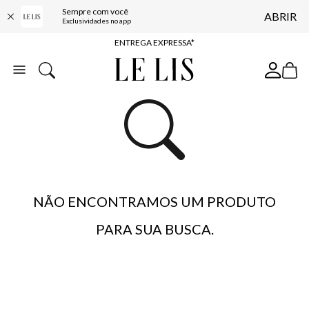
Sempre com você
ABRIR
COMPRE ONLINE E RETIRE EM LOJA*
Exclusividades no app
ENTREGA EXPRESSA*
FRETE GRÁTIS*
BAIXE O APP
10% OFF NA PRIMEIRA COMPRA*
NÃO ENCONTRAMOS UM PRODUTO
PARA SUA BUSCA.