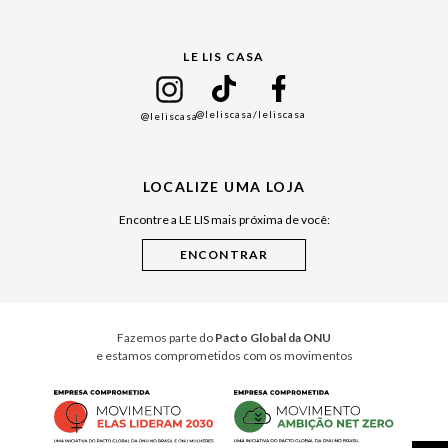
Gift Guide
LE LIS CASA
Mães
Namorados
@leliscasa
/leliscasa
@leliscasa
Japão
Julián Manfredi
LOCALIZE UMA LOJA
Raízes do Pará
Encontre a LE LIS mais próxima de você:
Cuidados Casa
Instruções de Jogos
Minha Loja Le Lis
Le Lis Casa PRO
Fazemos parte do
Pacto Global da ONU
e estamos comprometidos com os movimentos