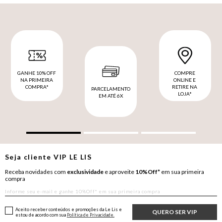
GANHE 10% OFF
COMPRE
NA PRIMEIRA
ONLINE E
COMPRA*
RETIRE NA
PARCELAMENTO
LOJA*
EM ATÉ 6X
Seja cliente
VIP
LE LIS
Receba novidades com
exclusividade
e aproveite
10%Off*
em sua primeira
compra
Aceito receber conteúdos e promoções da Le Lis e
QUERO SER VIP
estou de acordo com sua
Política de Privacidade.